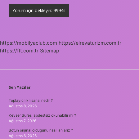
https://mobilyaclub.com
https://elrevaturizm.com.tr
https://flt.com.tr
Sitemap
SIDEBAR
Son Yazılar
Toplayıcılık lisansı nedir ?
Ağustos 8, 2026
Kevser Suresi abdestsiz okunabilir mi ?
Ağustos 7, 2026
Botun orijinal olduğunu nasıl anlarız ?
Ağustos 6, 2026