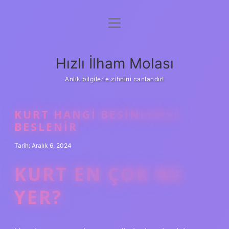
menüyü
Anasayfa
aç
Gizlilik Politikası
Hızlı İlham Molası
Yasal Uyarı
Anlık bilgilerle zihnini canlandır!
Hakkımızda
KURT HANGI BESINLERLE
BESLENIR
Tarih: Aralık 6, 2024
KURT EN ÇOK NE
YER?