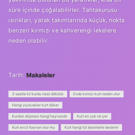
süre içinde çoğalabilirler. Tahtakurusu
ısırıkları, yatak takımlarında küçük, nokta
benzeri kırmızı ve kahverengi lekelere
neden olabilir.
Tarih:
Makaleler
3 saatte kıl kurdu nasıl dökülür
Evde kırmızı kurt neden olur
Hangi yiyecekler kurt döker
Kurdun düşmanı hangi hayvandır
Kurt en çok ne yer
Kurt evcil hayvan olur mu
Kurt hangi tür besinlerle beslenir