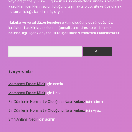
veya araştırma yükümlülüğümüz bulunmamaktadır. Ancak, üyelerimiz
yazdıkları içeriklerin sorumluluğunu taşımakta olup, siteye üye olarak
bu sorumluluğu kabul etmiş sayılırlar.
Hukuka ve yasal düzenlemelere aykırı olduğunu düşündüğünüz
içerikleri,
backlinkpanelicomtr@gmail.com
adresine bildirmeniz
halinde, ilgili içerikler yasal süre içerisinde sitemizden kaldırılacaktır.
Arama
Son yorumlar
Merhamet Erdem Midir
için
admin
Merhamet Erdem Midir
için
Haluk
Bir Cümlenin Nominativ Olduğunu Nasıl Anlarız
için
admin
Bir Cümlenin Nominativ Olduğunu Nasıl Anlarız
için
Ayaz
Sifin Anlamı Nedir
için
admin