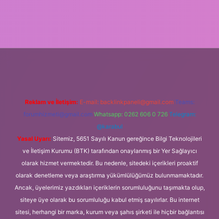
giriş
tulipbet.online
Reklam ve İletişim:
E-mail:
backlinkpaneli@gmail.com
Teams:
forumhizmeti@gmail.com
Whatsapp: 0262 606 0 726
Telegram:
@karabul
Yasal Uyarı:
Sitemiz, 5651 Sayılı Kanun gereğince Bilgi Teknolojileri
ve İletişim Kurumu (BTK) tarafından onaylanmış bir Yer Sağlayıcı
olarak hizmet vermektedir. Bu nedenle, sitedeki içerikleri proaktif
olarak denetleme veya araştırma yükümlülüğümüz bulunmamaktadır.
Ancak, üyelerimiz yazdıkları içeriklerin sorumluluğunu taşımakta olup,
siteye üye olarak bu sorumluluğu kabul etmiş sayılırlar. Bu internet
sitesi, herhangi bir marka, kurum veya şahıs şirketi ile hiçbir bağlantısı