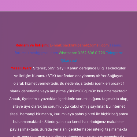
ltonbet güncel giriş
tulipbet.online
Reklam ve İletişim:
E-mail:
backlinkpaneli@gmail.com
Teams:
forumhizmeti@gmail.com
Whatsapp: 0262 606 0 726
Telegram:
@karabul
Yasal Uyarı:
Sitemiz, 5651 Sayılı Kanun gereğince Bilgi Teknolojileri
ve İletişim Kurumu (BTK) tarafından onaylanmış bir Yer Sağlayıcı
olarak hizmet vermektedir. Bu nedenle, sitedeki içerikleri proaktif
olarak denetleme veya araştırma yükümlülüğümüz bulunmamaktadır.
Ancak, üyelerimiz yazdıkları içeriklerin sorumluluğunu taşımakta olup,
siteye üye olarak bu sorumluluğu kabul etmiş sayılırlar. Bu internet
sitesi, herhangi bir marka, kurum veya şahıs şirketi ile hiçbir bağlantısı
bulunmamaktadır. Sitede yalnızca kendi hazırladığımız makaleler
paylaşılmaktadır. Burada yer alan içerikler haber niteliği taşımamakta
olup, gerçek kurum ve kişiler hakkında paylaşım yapılmamaktadır.