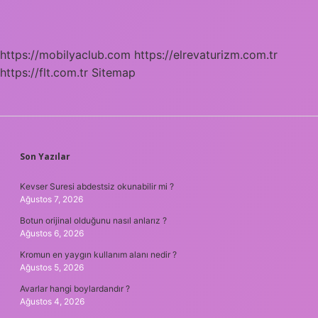
https://mobilyaclub.com
https://elrevaturizm.com.tr
https://flt.com.tr
Sitemap
SIDEBAR
Son Yazılar
Kevser Suresi abdestsiz okunabilir mi ?
Ağustos 7, 2026
Botun orijinal olduğunu nasıl anlarız ?
Ağustos 6, 2026
Kromun en yaygın kullanım alanı nedir ?
Ağustos 5, 2026
Avarlar hangi boylardandır ?
Ağustos 4, 2026