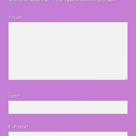
Yorum
İsim*
E-Posta*