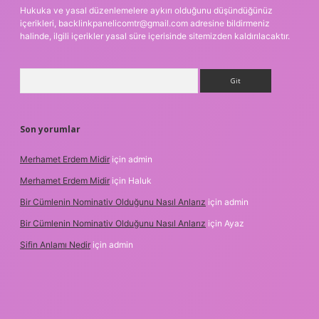
Hukuka ve yasal düzenlemelere aykırı olduğunu düşündüğünüz
içerikleri,
backlinkpanelicomtr@gmail.com
adresine bildirmeniz
halinde, ilgili içerikler yasal süre içerisinde sitemizden kaldırılacaktır.
Arama
Son yorumlar
Merhamet Erdem Midir
için
admin
Merhamet Erdem Midir
için
Haluk
Bir Cümlenin Nominativ Olduğunu Nasıl Anlarız
için
admin
Bir Cümlenin Nominativ Olduğunu Nasıl Anlarız
için
Ayaz
Sifin Anlamı Nedir
için
admin