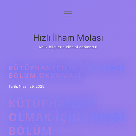
menüyü
Anasayfa
aç
Gizlilik Politikası
Hızlı İlham Molası
Yasal Uyarı
Anlık bilgilerle zihnini canlandır!
Hakkımızda
KÜTÜPHANECILIK IÇIN HANGI
BÖLÜM OKUNMALI
Tarih: Nisan 29, 2025
KÜTÜPHANECI
OLMAK IÇIN HANGI
BÖLÜM