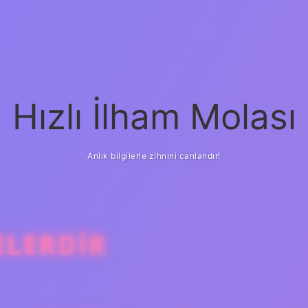
Hızlı İlham Molası
Anlık bilgilerle zihnini canlandır!
ELERDIR