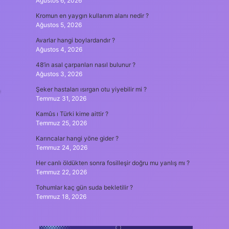
Ağustos 6, 2026
Kromun en yaygın kullanım alanı nedir ?
Ağustos 5, 2026
Avarlar hangi boylardandır ?
Ağustos 4, 2026
48’in asal çarpanları nasıl bulunur ?
Ağustos 3, 2026
,
Şeker hastaları ısırgan otu yiyebilir mi ?
Temmuz 31, 2026
Kamûs ı Türki kime aittir ?
Temmuz 25, 2026
Karıncalar hangi yöne gider ?
Temmuz 24, 2026
Her canlı öldükten sonra fosilleşir doğru mu yanlış mı ?
Temmuz 22, 2026
Tohumlar kaç gün suda bekletilir ?
Temmuz 18, 2026