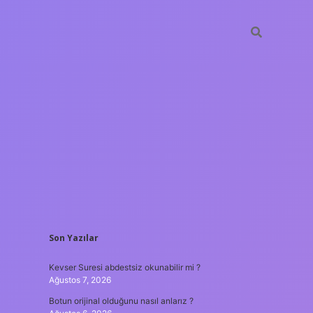
SIDEBAR
Son Yazılar
hiltonbet güncel giriş
t
Kevser Suresi abdestsiz okunabilir mi ?
Ağustos 7, 2026
Botun orijinal olduğunu nasıl anlarız ?