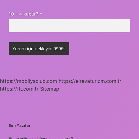
10 - 4 kaçtır?
*
https://mobilyaclub.com
https://elrevaturizm.com.tr
https://flt.com.tr
Sitemap
SIDEBAR
Son Yazılar
Botun orijinal olduğunu nasıl anlarız ?