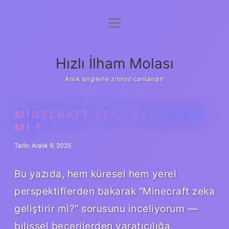
menüyü
Anasayfa
aç
Gizlilik Politikası
Hızlı İlham Molası
Yasal Uyarı
Anlık bilgilerle zihnini canlandır!
Hakkımızda
MINECRAFT ZEKA GELIŞTIRIR
MI ?
Tarih: Aralık 9, 2025
Bu yazıda, hem küresel hem yerel
perspektiflerden bakarak “Minecraft zeka
geliştirir mi?” sorusunu inceliyorum —
bilişsel becerilerden yaratıcılığa,