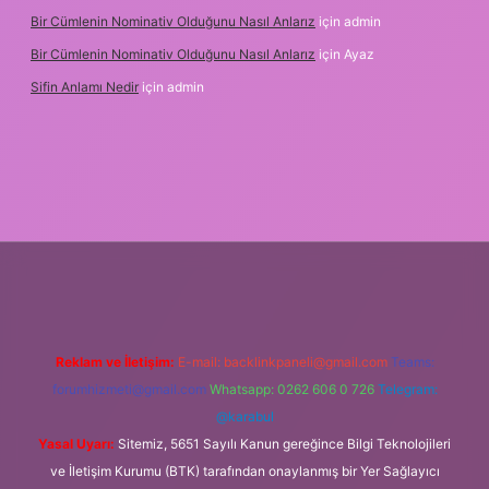
Bir Cümlenin Nominativ Olduğunu Nasıl Anlarız
için
admin
Bir Cümlenin Nominativ Olduğunu Nasıl Anlarız
için
Ayaz
Sifin Anlamı Nedir
için
admin
tonbet güncel giriş
tulipbet.online
Reklam ve İletişim:
E-mail:
backlinkpaneli@gmail.com
Teams:
forumhizmeti@gmail.com
Whatsapp: 0262 606 0 726
Telegram:
@karabul
Yasal Uyarı:
Sitemiz, 5651 Sayılı Kanun gereğince Bilgi Teknolojileri
ve İletişim Kurumu (BTK) tarafından onaylanmış bir Yer Sağlayıcı