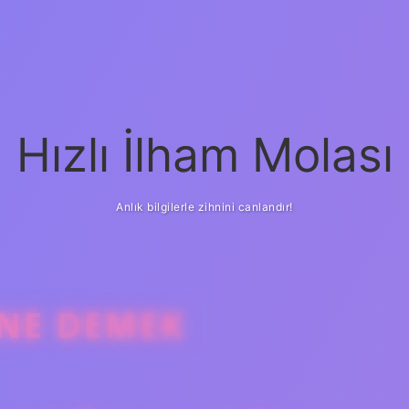
Hızlı İlham Molası
Anlık bilgilerle zihnini canlandır!
NE DEMEK