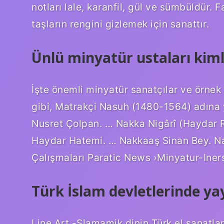
notları lale, karanfil, gül ve sümbüldür. 
taşların rengini gizlemek için sanattır.
Ünlü minyatür ustaları kiml
İşte önemli minyatür sanatçılar ve örnek
gibi, Matrakçi Nasuh (1480-1564) adına
Nusret Çolpan. … Nakka Nigârî (Haydar Re
Haydar Hatemi. … Nakkaaş Sinan Bey. Nas
Çalışmaları Paratic News ›Minyatur-Iners
Türk İslam devletlerinde ya
Line Art -Slamamik dinin Türk el sanatları