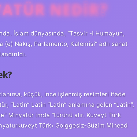
ATÜR NEDIR?
şında. İslam dünyasında, “Tasvir -i Humayun,
da (e) Nakış, Parlamento, Kalemisi” adlı sanat
andırıldı.
ek?
lanırsa, küçük, ince işlenmiş resimleri ifade
ür, “Latin” Latin “Latin” anlamına gelen “Latin”,
ve” Minyatür imda “türünü alır. Kuveyt Türk
emyaturkuveyt Türk› Golggesiz-Süzim Minead