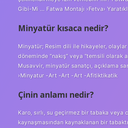
Gibi-Mi … Fatwa Montajı ›Fetva› Yaratıkl
Minyatür kısaca nedir?
Minyatür; Resim dili ile hikayeler, olayla
döneminde “nakış” veya “temsili olarak a
Musavvir, minyatür sanatçı, açıklama san
›Minyatur -Art -Art -Art -Afitiktikatik
Çinin anlamı nedir?
Karo, sırlı, su geçirmez bir tabaka veya 
kaynaşmasından kaynaklanan bir tabaktır