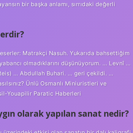
Fayansın bir başka anlamı, sırrıdaki değerli
erdir?
 eserler: Matrakçi Nasuh. Yukarıda bahsettiğim
 yabancı olmadıklarını düşünüyorum. … Levnî …
is) … Abdullah Buhari. … geri çekildi. …
ılsınız? Ünlü Osmanlı Miniuristleri ve
il-Youapilir Paratic Haberleri
ygın olarak yapılan sanat nedir?
 üzerindeki etkisi olan sanatın bir dalı kaligrafi