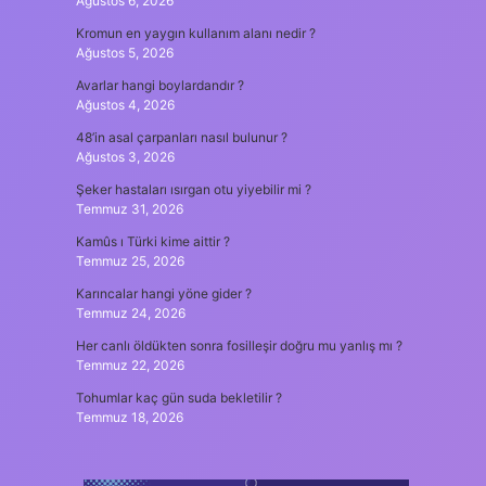
Ağustos 6, 2026
Kromun en yaygın kullanım alanı nedir ?
Ağustos 5, 2026
Avarlar hangi boylardandır ?
Ağustos 4, 2026
48’in asal çarpanları nasıl bulunur ?
Ağustos 3, 2026
Şeker hastaları ısırgan otu yiyebilir mi ?
Temmuz 31, 2026
Kamûs ı Türki kime aittir ?
Temmuz 25, 2026
Karıncalar hangi yöne gider ?
Temmuz 24, 2026
Her canlı öldükten sonra fosilleşir doğru mu yanlış mı ?
Temmuz 22, 2026
Tohumlar kaç gün suda bekletilir ?
Temmuz 18, 2026