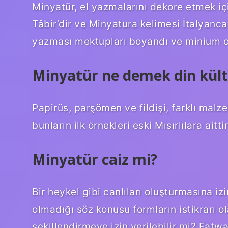
Minyatür, el yazmalarını dekore etmek iç
Tâbir’dir ve Minyatura kelimesi İtalyanca’
yazması mektupları boyandı ve minium ola
Minyatür ne demek din kül
Papirüs, parşömen ve fildişi, farklı malz
bunların ilk örnekleri eski Mısırlılara aitt
Minyatür caiz mi?
Bir heykel gibi canlıları oluşturmasına izi
olmadığı söz konusu formların istikrarı ol
şekillendirmeye izin verilebilir mi? Fat