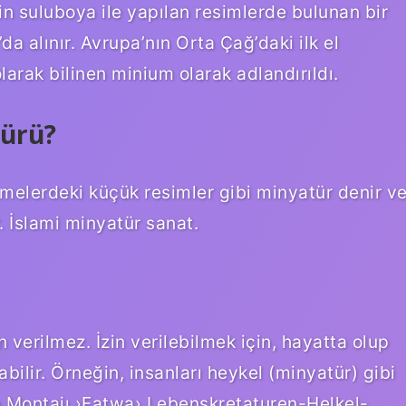
in suluboya ile yapılan resimlerde bulunan bir
da alınır. Avrupa’nın Orta Çağ’daki ilk el
rak bilinen minium olarak adlandırıldı.
türü?
emelerdeki küçük resimler gibi minyatür denir v
ir. İslami minyatür sanat.
n verilmez. İzin verilebilmek için, hayatta olup
abilir. Örneğin, insanları heykel (minyatür) gibi
wa Montajı ›Fatwa› Lebenskretaturen-Helkel-