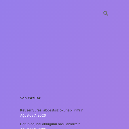
SIDEBAR
Son Yazılar
hiltonbet güncel giriş
t
Kevser Suresi abdestsiz okunabilir mi ?
Ağustos 7, 2026
Botun orijinal olduğunu nasıl anlarız ?