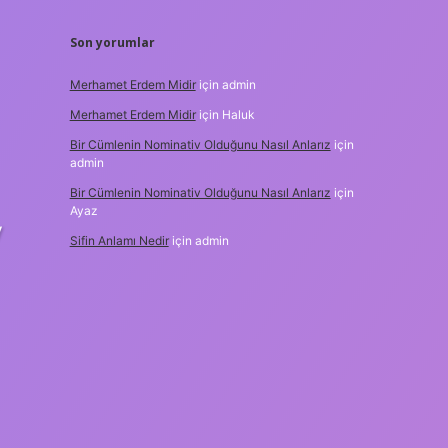
Son yorumlar
Merhamet Erdem Midir
için
admin
Merhamet Erdem Midir
için
Haluk
Bir Cümlenin Nominativ Olduğunu Nasıl Anlarız
için
admin
Bir Cümlenin Nominativ Olduğunu Nasıl Anlarız
için
Ayaz
y
Sifin Anlamı Nedir
için
admin