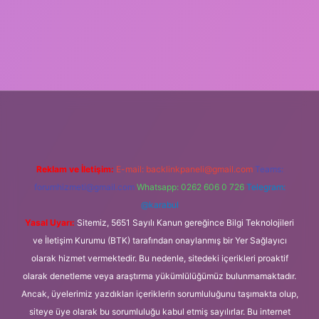
 güncel giriş
tulipbet.online
Reklam ve İletişim:
E-mail:
backlinkpaneli@gmail.com
Teams:
forumhizmeti@gmail.com
Whatsapp: 0262 606 0 726
Telegram:
@karabul
Yasal Uyarı:
Sitemiz, 5651 Sayılı Kanun gereğince Bilgi Teknolojileri
ve İletişim Kurumu (BTK) tarafından onaylanmış bir Yer Sağlayıcı
olarak hizmet vermektedir. Bu nedenle, sitedeki içerikleri proaktif
olarak denetleme veya araştırma yükümlülüğümüz bulunmamaktadır.
Ancak, üyelerimiz yazdıkları içeriklerin sorumluluğunu taşımakta olup,
siteye üye olarak bu sorumluluğu kabul etmiş sayılırlar. Bu internet