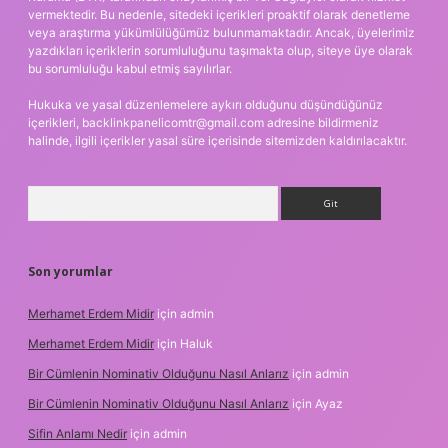
vermektedir. Bu nedenle, sitedeki içerikleri proaktif olarak denetleme
veya araştırma yükümlülüğümüz bulunmamaktadır. Ancak, üyelerimiz
yazdıkları içeriklerin sorumluluğunu taşımakta olup, siteye üye olarak
bu sorumluluğu kabul etmiş sayılırlar.
Hukuka ve yasal düzenlemelere aykırı olduğunu düşündüğünüz
içerikleri,
backlinkpanelicomtr@gmail.com
adresine bildirmeniz
halinde, ilgili içerikler yasal süre içerisinde sitemizden kaldırılacaktır.
Arama
Son yorumlar
Merhamet Erdem Midir
için
admin
Merhamet Erdem Midir
için
Haluk
Bir Cümlenin Nominativ Olduğunu Nasıl Anlarız
için
admin
Bir Cümlenin Nominativ Olduğunu Nasıl Anlarız
için
Ayaz
Sifin Anlamı Nedir
için
admin