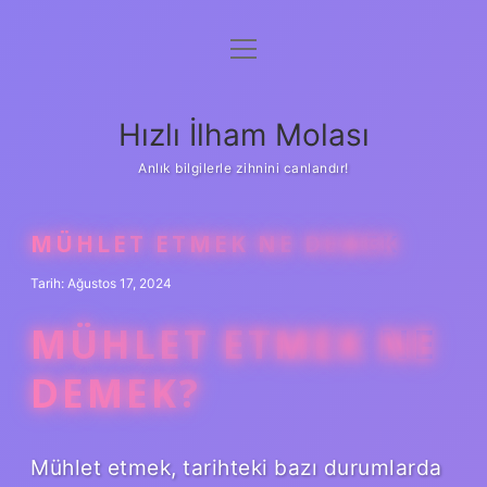
menüyü
Anasayfa
aç
Gizlilik Politikası
Hızlı İlham Molası
Yasal Uyarı
Anlık bilgilerle zihnini canlandır!
Hakkımızda
MÜHLET ETMEK NE DEMEK
Tarih: Ağustos 17, 2024
MÜHLET ETMEK NE
DEMEK?
Mühlet etmek, tarihteki bazı durumlarda