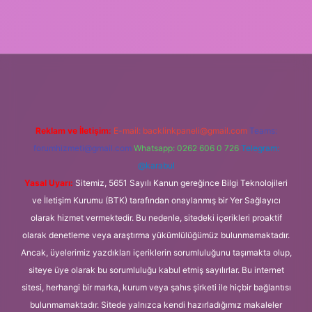
online
Reklam ve İletişim:
E-mail:
backlinkpaneli@gmail.com
Teams:
forumhizmeti@gmail.com
Whatsapp: 0262 606 0 726
Telegram:
@karabul
Yasal Uyarı:
Sitemiz, 5651 Sayılı Kanun gereğince Bilgi Teknolojileri
ve İletişim Kurumu (BTK) tarafından onaylanmış bir Yer Sağlayıcı
olarak hizmet vermektedir. Bu nedenle, sitedeki içerikleri proaktif
olarak denetleme veya araştırma yükümlülüğümüz bulunmamaktadır.
Ancak, üyelerimiz yazdıkları içeriklerin sorumluluğunu taşımakta olup,
siteye üye olarak bu sorumluluğu kabul etmiş sayılırlar. Bu internet
sitesi, herhangi bir marka, kurum veya şahıs şirketi ile hiçbir bağlantısı
bulunmamaktadır. Sitede yalnızca kendi hazırladığımız makaleler