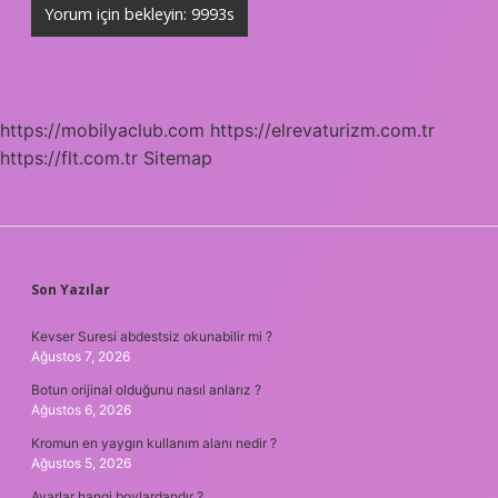
https://mobilyaclub.com
https://elrevaturizm.com.tr
https://flt.com.tr
Sitemap
SIDEBAR
Son Yazılar
Kevser Suresi abdestsiz okunabilir mi ?
Ağustos 7, 2026
Botun orijinal olduğunu nasıl anlarız ?
Ağustos 6, 2026
Kromun en yaygın kullanım alanı nedir ?
Ağustos 5, 2026
Avarlar hangi boylardandır ?