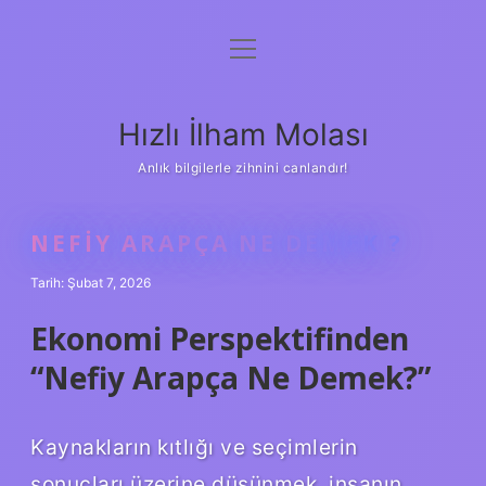
menüyü
Anasayfa
aç
Gizlilik Politikası
Hızlı İlham Molası
Yasal Uyarı
Anlık bilgilerle zihnini canlandır!
Hakkımızda
NEFIY ARAPÇA NE DEMEK ?
Tarih: Şubat 7, 2026
Ekonomi Perspektifinden
“Nefiy Arapça Ne Demek?”
Kaynakların kıtlığı ve seçimlerin
sonuçları üzerine düşünmek, insanın