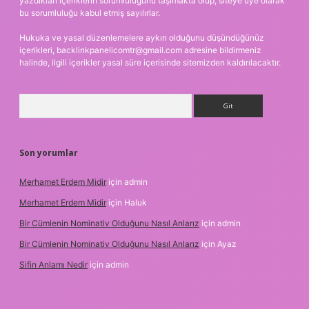
yazdıkları içeriklerin sorumluluğunu taşımakta olup, siteye üye olarak
bu sorumluluğu kabul etmiş sayılırlar.
Hukuka ve yasal düzenlemelere aykırı olduğunu düşündüğünüz
içerikleri,
backlinkpanelicomtr@gmail.com
adresine bildirmeniz
halinde, ilgili içerikler yasal süre içerisinde sitemizden kaldırılacaktır.
Arama
Son yorumlar
Merhamet Erdem Midir
için
admin
Merhamet Erdem Midir
için
Haluk
Bir Cümlenin Nominativ Olduğunu Nasıl Anlarız
için
admin
Bir Cümlenin Nominativ Olduğunu Nasıl Anlarız
için
Ayaz
Sifin Anlamı Nedir
için
admin