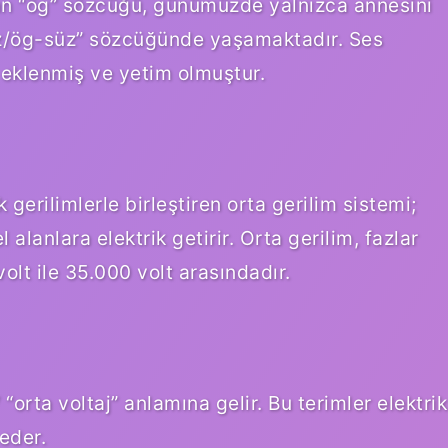
an “ög” sözcüğü, günümüzde yalnızca annesini
üz/ög-süz” sözcüğünde yaşamaktadır. Ses
eklenmiş ve yetim olmuştur.
gerilimlerle birleştiren orta gerilim sistemi;
alanlara elektrik getirir. Orta gerilim, fazlar
volt ile 35.000 volt arasındadır.
orta voltaj” anlamına gelir. Bu terimler elektrik
 eder.