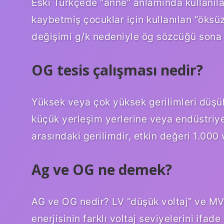
Eski Türkçede “anne” anlamında kullanıl
kaybetmiş çocuklar için kullanılan “öks
değişimi g/k nedeniyle ög sözcüğü sona 
OG tesis çalışması nedir?
Yüksek veya çok yüksek gerilimleri düşük 
küçük yerleşim yerlerine veya endüstriyel 
arasındaki gerilimdir, etkin değeri 1.000 
Ag ve OG ne demek?
AG ve OG nedir? LV “düşük voltaj” ve MV “
enerjisinin farklı voltaj seviyelerini ifade