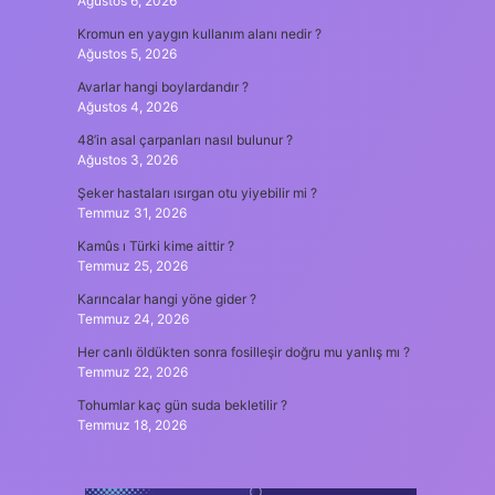
Ağustos 6, 2026
Kromun en yaygın kullanım alanı nedir ?
Ağustos 5, 2026
Avarlar hangi boylardandır ?
Ağustos 4, 2026
48’in asal çarpanları nasıl bulunur ?
Ağustos 3, 2026
Şeker hastaları ısırgan otu yiyebilir mi ?
Temmuz 31, 2026
Kamûs ı Türki kime aittir ?
Temmuz 25, 2026
Karıncalar hangi yöne gider ?
Temmuz 24, 2026
Her canlı öldükten sonra fosilleşir doğru mu yanlış mı ?
Temmuz 22, 2026
Tohumlar kaç gün suda bekletilir ?
Temmuz 18, 2026