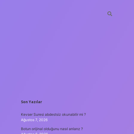
SIDEBAR
Son Yazılar
hiltonbet güncel giriş
tulipbet.online
Kevser Suresi abdestsiz okunabilir mi ?
Ağustos 7, 2026
Botun orijinal olduğunu nasıl anlarız ?