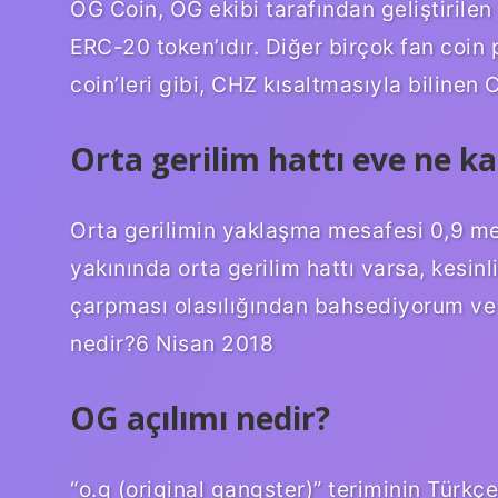
OG Coin, OG ekibi tarafından geliştirilen 
ERC-20 token’ıdır. Diğer birçok fan coin pr
coin’leri gibi, CHZ kısaltmasıyla bilinen
Orta gerilim hattı eve ne k
Orta gerilimin yaklaşma mesafesi 0,9 m
yakınında orta gerilim hattı varsa, kesinl
çarpması olasılığından bahsediyorum ve
nedir?6 Nisan 2018
OG açılımı nedir?
“o.g (original gangster)” teriminin Türkçe