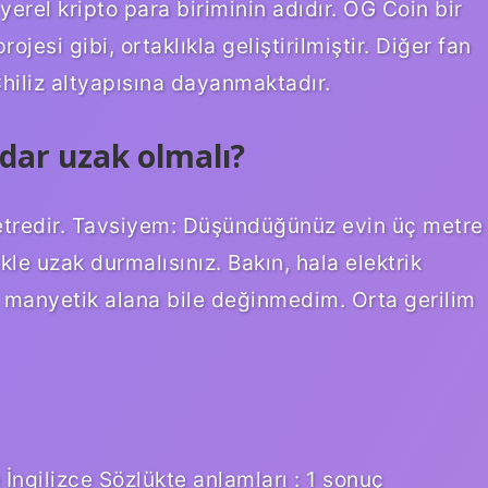
yerel kripto para biriminin adıdır. OG Coin bir
ojesi gibi, ortaklıkla geliştirilmiştir. Diğer fan
 Chiliz altyapısına dayanmaktadır.
adar uzak olmalı?
etredir. Tavsiyem: Düşündüğünüz evin üç metre
ikle uzak durmalısınız. Bakın, hala elektrik
 manyetik alana bile değinmedim. Orta gerilim
 İngilizce Sözlükte anlamları : 1 sonuç