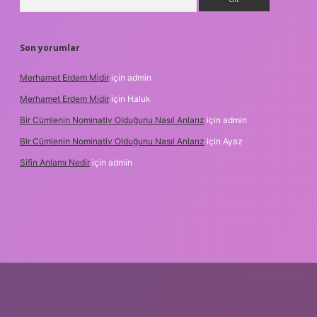
Son yorumlar
Merhamet Erdem Midir
için
admin
Merhamet Erdem Midir
için
Haluk
Bir Cümlenin Nominativ Olduğunu Nasıl Anlarız
için
admin
Bir Cümlenin Nominativ Olduğunu Nasıl Anlarız
için
Ayaz
Sifin Anlamı Nedir
için
admin
bet güncel giriş
tulipbet.online