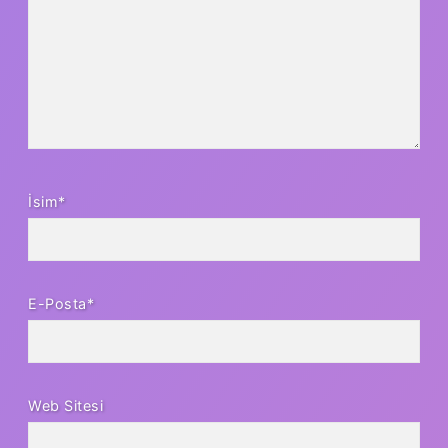
İsim*
E-Posta*
Web Sitesi