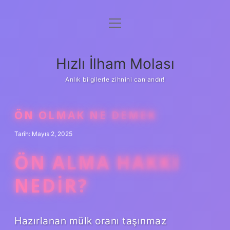
menüyü
Anasayfa
aç
Gizlilik Politikası
Hızlı İlham Molası
Yasal Uyarı
Anlık bilgilerle zihnini canlandır!
Hakkımızda
ÖN OLMAK NE DEMEK
Tarih: Mayıs 2, 2025
ÖN ALMA HAKKI
NEDIR?
Hazırlanan mülk oranı taşınmaz