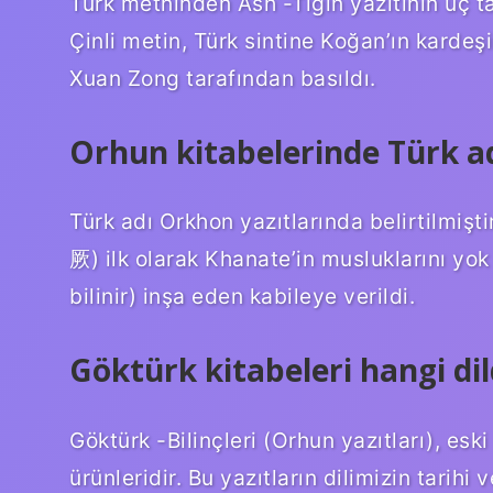
Türk metninden Ash -Tigin yazıtının üç ta
Çinli metin, Türk sintine Koğan’ın kard
Xuan Zong tarafından basıldı.
Orhun kitabelerinde Türk adı
Türk adı Orkhon yazıtlarında belirtilmişti
厥) ilk olarak Khanate’in musluklarını yo
bilinir) inşa eden kabileye verildi.
Göktürk kitabeleri hangi dil
Göktürk -Bilinçleri (Orhun yazıtları), es
ürünleridir. Bu yazıtların dilimizin tarihi v