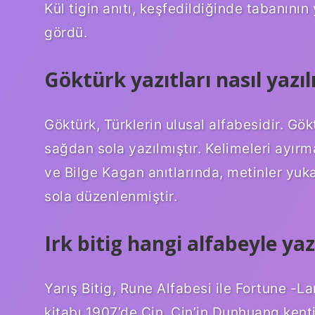
Kül tigin anıtı, keşfedildiğinde tabanın
gördü.
Göktürk yazıtları nasıl yazıl
Göktürk, Türklerin ulusal alfabesidir. G
sağdan sola yazılmıştır. Kelimeleri ayırmak
ve Bilge Kagan anıtlarında, metinler yuk
sola düzenlenmiştir.
Irk bitig hangi alfabeyle yaz
Yarış Bitig, Rune Alfabesi ile Fortune -
kitabı 1907’de Çin, Çin’in Dunhuang ken