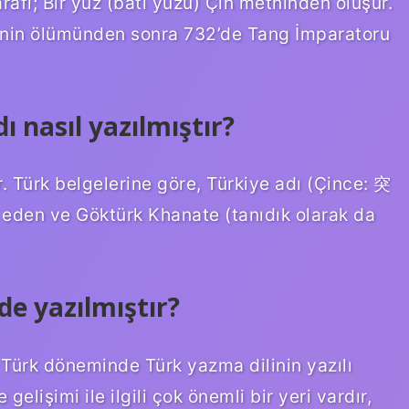
rafı; Bir yüz (batı yüzü) Çin metninden oluşur.
eşinin ölümünden sonra 732’de Tang İmparatoru
 nasıl yazılmıştır?
r. Türk belgelerine göre, Türkiye adı (Çince: 突
k eden ve Göktürk Khanate (tanıdık olarak da
de yazılmıştır?
ki Türk döneminde Türk yazma dilinin yazılı
e gelişimi ile ilgili çok önemli bir yeri vardır,