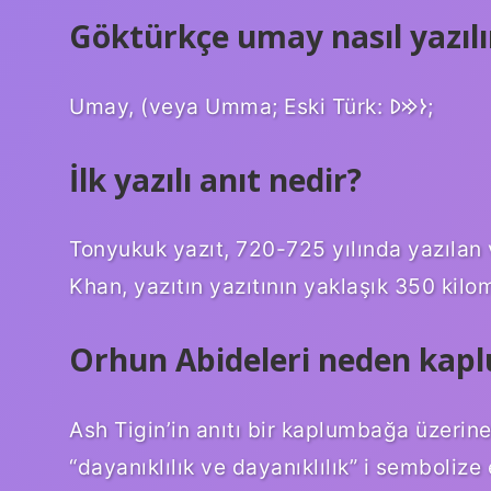
Göktürkçe umay nasıl yazılı
Umay, (veya Umma; Eski Türk: 𐰆𐰢𐰖;
İlk yazılı anıt nedir?
Tonyukuk yazıt, 720-725 yılında yazılan ve
Khan, yazıtın yazıtının yaklaşık 350 kilo
Orhun Abideleri neden kap
Ash Tigin’in anıtı bir kaplumbağa üzerin
“dayanıklılık ve dayanıklılık” i sembolize