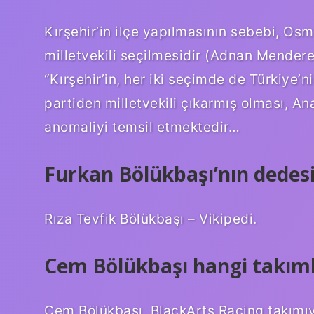
Kırşehir’in ilçe yapılmasının sebebi, O
milletvekili seçilmesidir (Adnan Mende
“Kırşehir’in, her iki seçimde de Türkiye’
partiden milletvekili çıkarmış olması, A
anomaliyi temsil etmektedir…
Furkan Bölükbaşı’nın dedesi
Rıza Tevfik Bölükbaşı – Vikipedi.
Cem Bölükbaşı hangi takıml
Cem Bölükbaşı, BlackArts Racing takımıy