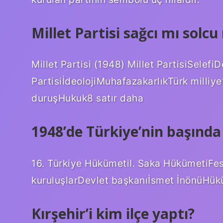
Millet Partisi sağcı mı solc
Millet Partisi (1948) Millet PartisiSelef
PartisiİdeolojiMuhafazakarlıkTürk milliy
duruşHukuk8 satır daha
1948’de Türkiye’nin başında
16. Türkiye HükümetiI. Saka HükümetiFesi
kuruluşlarDevlet başkanıİsmet İnönüHük
Kırşehir’i kim ilçe yaptı?