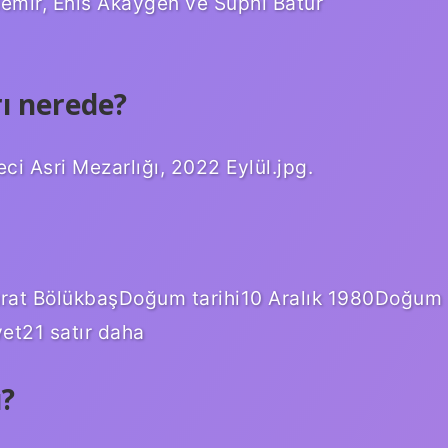
emir, Enis Akaygen ve Suphi Batur
ı nerede?
i Asri Mezarlığı, 2022 Eylül.jpg.
urat BölükbaşDoğum tarihi10 Aralık 1980Doğum
et21 satır daha
ü?