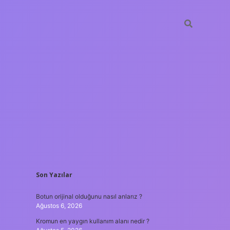
SIDEBAR
Son Yazılar
hiltonbet güncel giriş
tulipbet.online
Botun orijinal olduğunu nasıl anlarız ?
Ağustos 6, 2026
Kromun en yaygın kullanım alanı nedir ?