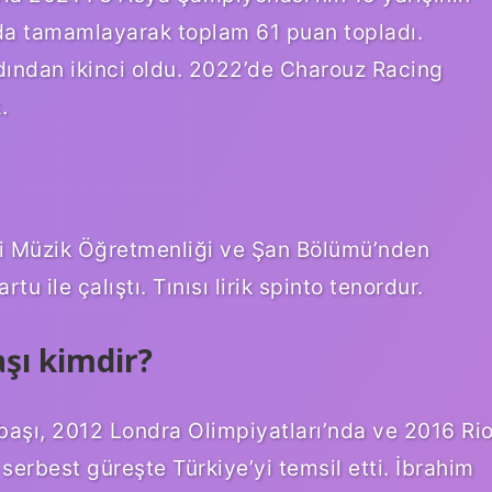
da tamamlayarak toplam 61 puan topladı.
ından ikinci oldu. 2022’de Charouz Racing
.
si Müzik Öğretmenliği ve Şan Bölümü’nden
 ile çalıştı. Tınısı lirik spinto tenordur.
şı kimdir?
başı, 2012 Londra Olimpiyatları’nda ve 2016 Ri
 serbest güreşte Türkiye’yi temsil etti. İbrahim