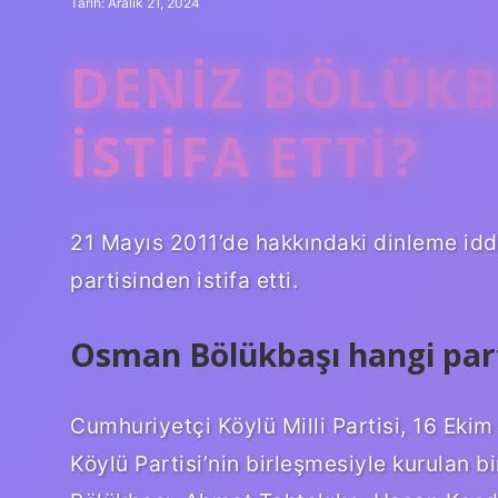
Tarih: Aralık 21, 2024
DENIZ BÖLÜKB
ISTIFA ETTI?
21 Mayıs 2011’de hakkındaki dinleme iddi
partisinden istifa etti.
Osman Bölükbaşı hangi part
Cumhuriyetçi Köylü Milli Partisi, 16 Ekim
Köylü Partisi’nin birleşmesiyle kurulan b