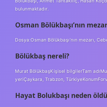
Bölükbaşı, Ahmet Tahtakılıç, Hasan Koçd
bulunmaktadır.
Osman Bölükbaşı’nın mezar
Dosya:Osman Bölükbaşı’nın mezarı, Cebec
Bölükbaş nereli?
Murat BölükbaşKişisel bilgilerTam adıM
yeriÇaykara, Trabzon, TürkiyeKonumForv
Hayat Bolukbaşı neden öld