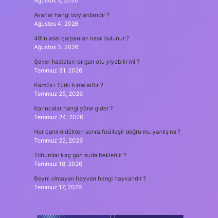
Ağustos 5, 2026
Avarlar hangi boylardandır ?
Ağustos 4, 2026
48’in asal çarpanları nasıl bulunur ?
Ağustos 3, 2026
Şeker hastaları ısırgan otu yiyebilir mi ?
Temmuz 31, 2026
Kamûs ı Türki kime aittir ?
Temmuz 25, 2026
Karıncalar hangi yöne gider ?
Temmuz 24, 2026
Her canlı öldükten sonra fosilleşir doğru mu yanlış mı ?
Temmuz 22, 2026
Tohumlar kaç gün suda bekletilir ?
Temmuz 18, 2026
Beyni olmayan hayvan hangi hayvandır ?
Temmuz 17, 2026