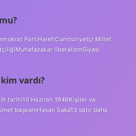
u mu?
iDemokrat PartiHalefiCumhuriyetçi Millet
etçiliğiMuhafazakar liberalizmSiyasi
 kim vardı?
h tarihi10 Haziran 1948Kişiler ve
ümet başkanıHasan Saka13 satır daha