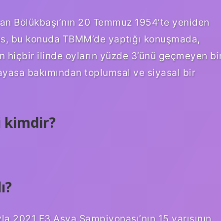
sman Bölükbaşı’nın 20 Temmuz 1954’te yeniden
res, bu konuda TBMM’de yaptığı konuşmada,
nin hiçbir ilinde oyların yüzde 3’ünü geçmeyen bi
nayasa bakımından toplumsal ve siyasal bir
 kimdir?
ı?
la 2021 F3 Asya Şampiyonası’nın 15 yarışının