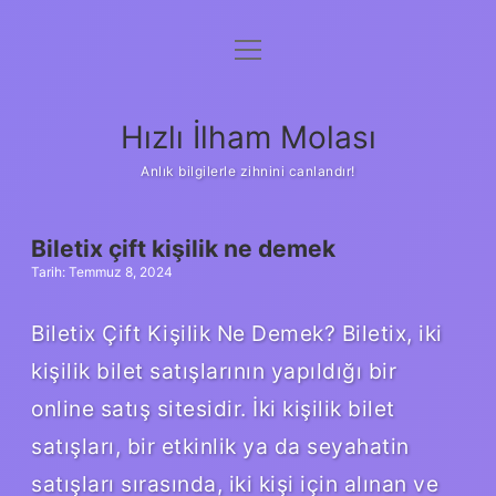
menüyü
Anasayfa
aç
Gizlilik Politikası
Hızlı İlham Molası
Yasal Uyarı
Anlık bilgilerle zihnini canlandır!
Hakkımızda
HIZLI
Biletix çift kişilik ne demek
Tarih: Temmuz 8, 2024
İLHAM
Biletix Çift Kişilik Ne Demek? Biletix, iki
MOLASI
kişilik bilet satışlarının yapıldığı bir
YAZILAR
online satış sitesidir. İki kişilik bilet
satışları, bir etkinlik ya da seyahatin
satışları sırasında, iki kişi için alınan ve