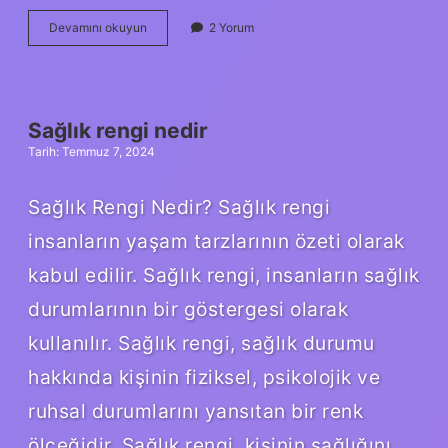
Biletix
Devamını okuyun
2 Yorum
çift
kişilik
ne
demek
Sağlık rengi nedir
Tarih: Temmuz 7, 2024
Sağlık Rengi Nedir? Sağlık rengi
insanların yaşam tarzlarının özeti olarak
kabul edilir. Sağlık rengi, insanların sağlık
durumlarının bir göstergesi olarak
kullanılır. Sağlık rengi, sağlık durumu
hakkında kişinin fiziksel, psikolojik ve
ruhsal durumlarını yansıtan bir renk
ölçeğidir. Sağlık rengi, kişinin sağlığını