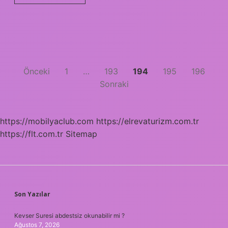
sürmek
ne
demek
Yazı
Önceki
1
…
193
194
195
196
Sonraki
sayfalaması
https://mobilyaclub.com
https://elrevaturizm.com.tr
https://flt.com.tr
Sitemap
SIDEBAR
Son Yazılar
Kevser Suresi abdestsiz okunabilir mi ?
Ağustos 7, 2026