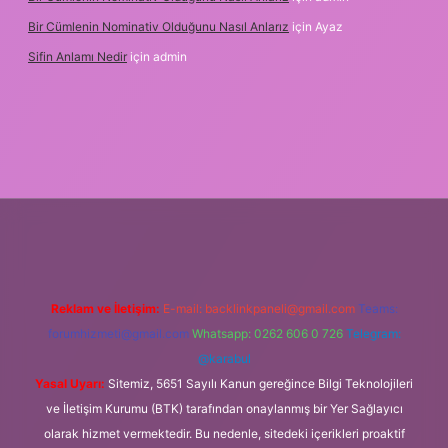
Bir Cümlenin Nominativ Olduğunu Nasıl Anlarız
için
Ayaz
Sifin Anlamı Nedir
için
admin
ne
Reklam ve İletişim:
E-mail:
backlinkpaneli@gmail.com
Teams:
forumhizmeti@gmail.com
Whatsapp: 0262 606 0 726
Telegram:
@karabul
Yasal Uyarı:
Sitemiz, 5651 Sayılı Kanun gereğince Bilgi Teknolojileri
ve İletişim Kurumu (BTK) tarafından onaylanmış bir Yer Sağlayıcı
olarak hizmet vermektedir. Bu nedenle, sitedeki içerikleri proaktif