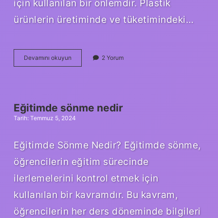
için kullanılan bir önlemdir. Plastik
ürünlerin üretiminde ve tüketimindeki…
Ağnam
Devamını okuyun
2 Yorum
vergisi
ne
demek
Eğitimde sönme nedir
Tarih: Temmuz 5, 2024
Eğitimde Sönme Nedir? Eğitimde sönme,
öğrencilerin eğitim sürecinde
ilerlemelerini kontrol etmek için
kullanılan bir kavramdır. Bu kavram,
öğrencilerin her ders döneminde bilgileri