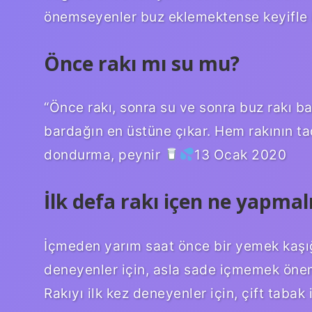
önemseyenler buz eklemektense keyifle i
Önce rakı mı su mu?
“Önce rakı, sonra su ve sonra buz rakı b
bardağın en üstüne çıkar. Hem rakının tad
dondurma, peynir
13 Ocak 2020
İlk defa rakı içen ne yapmal
İçmeden yarım saat önce bir yemek kaşığı 
deneyenler için, asla sade içmemek öneml
Rakıyı ilk kez deneyenler için, çift tabak