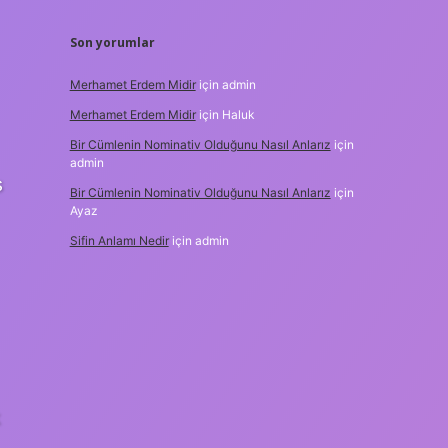
Son yorumlar
Merhamet Erdem Midir
için
admin
Merhamet Erdem Midir
için
Haluk
Bir Cümlenin Nominativ Olduğunu Nasıl Anlarız
için
admin
s
Bir Cümlenin Nominativ Olduğunu Nasıl Anlarız
için
Ayaz
Sifin Anlamı Nedir
için
admin
k