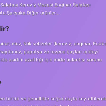
n Salatası.Kereviz Mezesi.Enginar Salatası
tu.Şakşuka.Diğer ürünler…
ir?
lunur; muz, kök sebzeler (kereviz, enginar, Kudü
, maydanoz, papatya ve rezene çayları mideyi
de asidini azalttığı için mide bulantısı sorunu
?
n biridir ve genellikle soğuk suyla seyreltilere