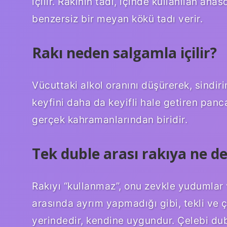
içilir. Rakının tadı, içinde kullanılan an
benzersiz bir meyan kökü tadı verir.
Rakı neden salgamla içilir?
Vücuttaki alkol oranını düşürerek, sindir
keyfini daha da keyifli hale getiren panc
gerçek kahramanlarından biridir.
Tek duble arası rakıya ne de
Rakıyı “kullanmaz”, onu zevkle yudumlar v
arasında ayrım yapmadığı gibi, tekli ve 
yerindedir, kendine uygundur. Çelebi dubl