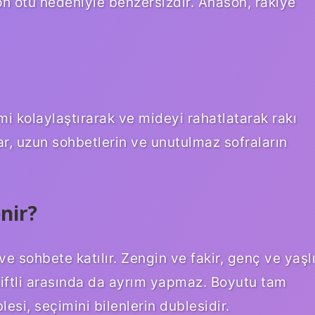
ason otu nedeniyle benzersizdir. Anason, rakiye
imi kolaylaştırarak ve mideyi rahatlatarak rakı
ar, uzun sohbetlerin ve unutulmaz sofraların
nir?
e sohbete katılır. Zengin ve fakir, genç ve yaşl
çiftli arasında da ayrım yapmaz. Boyutu tam
esi, seçimini bilenlerin dublesidir.