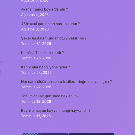
Ağustos 5, 2026
Avarlar hangi boylardandır ?
Ağustos 4, 2026
48’in asal çarpanları nasıl bulunur ?
Ağustos 3, 2026
Şeker hastaları ısırgan otu yiyebilir mi ?
Temmuz 31, 2026
Kamûs ı Türki kime aittir ?
Temmuz 25, 2026
–
Karıncalar hangi yöne gider ?
z
Temmuz 24, 2026
Her canlı öldükten sonra fosilleşir doğru mu yanlış mı ?
Temmuz 22, 2026
Tohumlar kaç gün suda bekletilir ?
Temmuz 18, 2026
Beyni olmayan hayvan hangi hayvandır ?
Temmuz 17, 2026