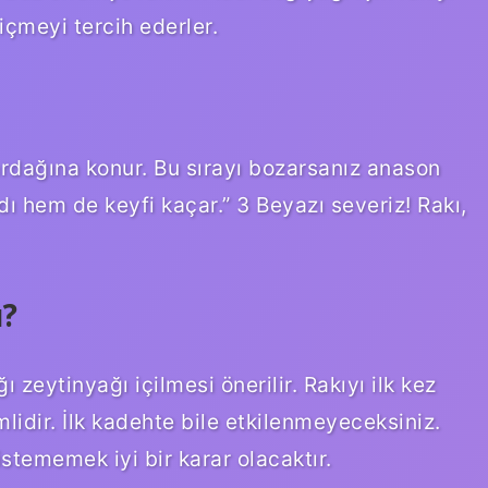
çmeyi tercih ederler.
ardağına konur. Bu sırayı bozarsanız anason
ı hem de keyfi kaçar.” 3 Beyazı severiz! Rakı,
ı?
zeytinyağı içilmesi önerilir. Rakıyı ilk kez
idir. İlk kadehte bile etkilenmeyeceksiniz.
 istememek iyi bir karar olacaktır.