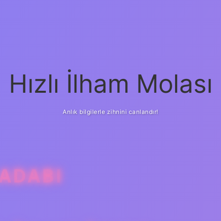
Hızlı İlham Molası
Anlık bilgilerle zihnini canlandır!
 ADABI