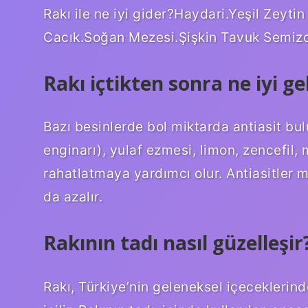
Rakı ile ne iyi gider?Haydari.Yeşil Zeyti
Cacık.Soğan Mezesi.Şişkin Tavuk Semizo
Rakı içtikten sonra ne iyi gel
Bazı besinlerde bol miktarda antiasit bu
enginarı), yulaf ezmesi, limon, zencefil
rahatlatmaya yardımcı olur. Antiasitler mi
da azalır.
Rakının tadı nasıl güzelleşir
Rakı, Türkiye’nin geleneksel içeceklerinde