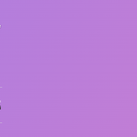
e
ı
i