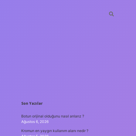
SIDEBAR
Son Yazılar
hiltonbet güncel giriş
t
Botun orijinal olduğunu nasıl anlarız ?
Ağustos 6, 2026
Kromun en yaygın kullanım alanı nedir ?