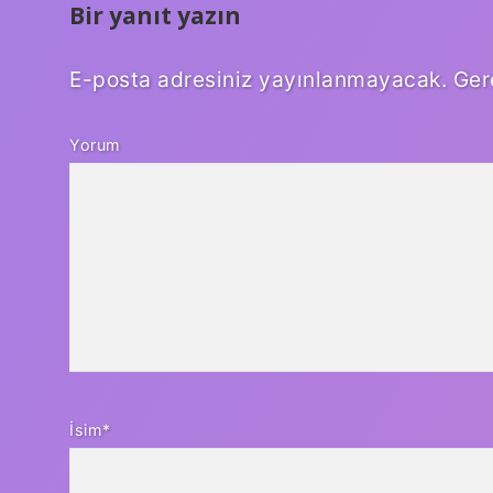
Bir yanıt yazın
E-posta adresiniz yayınlanmayacak.
Ger
Yorum
İsim*