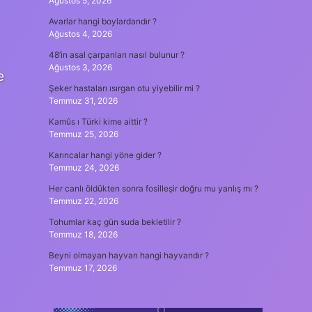
Ağustos 5, 2026
Avarlar hangi boylardandır ?
Ağustos 4, 2026
48’in asal çarpanları nasıl bulunur ?
Ağustos 3, 2026
e
Şeker hastaları ısırgan otu yiyebilir mi ?
Temmuz 31, 2026
Kamûs ı Türki kime aittir ?
Temmuz 25, 2026
Karıncalar hangi yöne gider ?
Temmuz 24, 2026
Her canlı öldükten sonra fosilleşir doğru mu yanlış mı ?
Temmuz 22, 2026
Tohumlar kaç gün suda bekletilir ?
Temmuz 18, 2026
Beyni olmayan hayvan hangi hayvandır ?
Temmuz 17, 2026