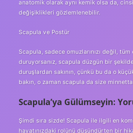
anatomik olarak aynı kemik olsa da, cinsi
değişiklikleri gözlemlenebilir.
Scapula ve Postür
Scapula, sadece omuzlarınızı değil, tüm 
duruyorsanız, scapula düzgün bir şekilde
duruşlardan sakının, çünkü bu da o küçük k
bakın, o zaman scapula da size minnettar
Scapula’ya Gülümseyin: Yor
Şimdi sıra sizde! Scapula ile ilgili en ko
hayatınızdaki rolünü düşündürten bir hik