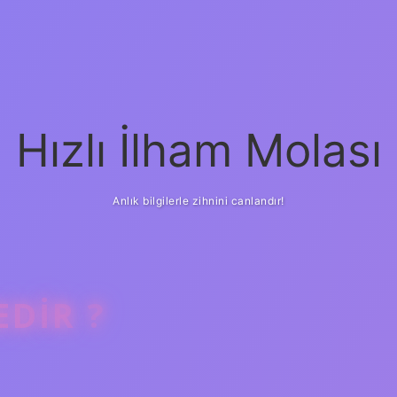
Hızlı İlham Molası
Anlık bilgilerle zihnini canlandır!
DIR ?