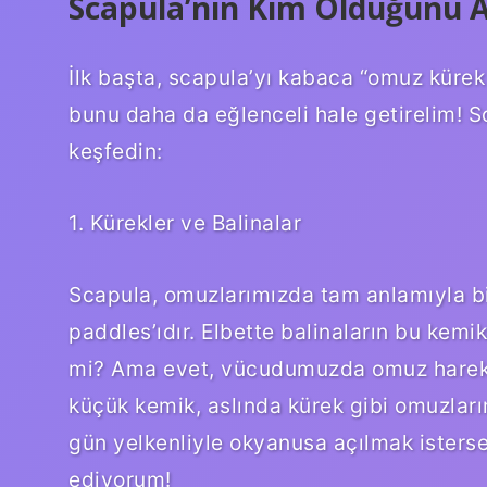
Scapula’nın Kim Olduğunu A
İlk başta, scapula’yı kabaca “omuz kürek 
bunu daha da eğlenceli hale getirelim! S
keşfedin:
1. Kürekler ve Balinalar
Scapula, omuzlarımızda tam anlamıyla bir
paddles’ıdır. Elbette balinaların bu kemi
mi? Ama evet, vücudumuzda omuz hareke
küçük kemik, aslında kürek gibi omuzları
gün yelkenliyle okyanusa açılmak isterse
ediyorum!