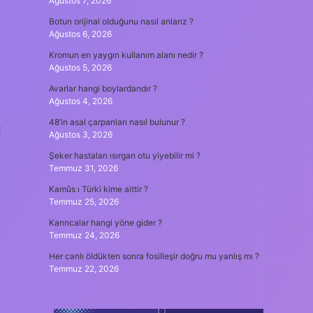
Ağustos 7, 2026
Botun orijinal olduğunu nasıl anlarız ?
Ağustos 6, 2026
Kromun en yaygın kullanım alanı nedir ?
Ağustos 5, 2026
Avarlar hangi boylardandır ?
Ağustos 4, 2026
48’in asal çarpanları nasıl bulunur ?
Ağustos 3, 2026
Şeker hastaları ısırgan otu yiyebilir mi ?
Temmuz 31, 2026
Kamûs ı Türki kime aittir ?
Temmuz 25, 2026
Karıncalar hangi yöne gider ?
Temmuz 24, 2026
Her canlı öldükten sonra fosilleşir doğru mu yanlış mı ?
Temmuz 22, 2026