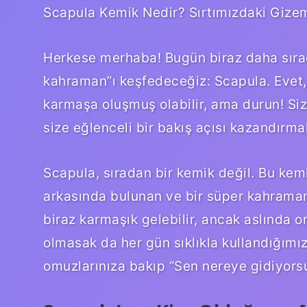
Scapula Kemik Nedir? Sırtımızdaki Gize
Herkese merhaba! Bugün biraz daha sırad
kahraman”ı keşfedeceğiz: Scapula. Evet,
karmaşa oluşmuş olabilir, ama durun! Si
size eğlenceli bir bakış açısı kazandırm
Scapula, sıradan bir kemik değil. Bu ke
arkasında bulunan ve bir süper kahramanın
biraz karmaşık gelebilir, ancak aslında o
olmasak da her gün sıklıkla kullandığımız
omuzlarınıza bakıp “Sen nereye gidiyorsu