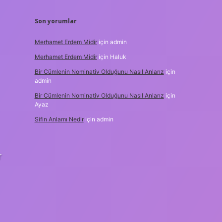
Son yorumlar
Merhamet Erdem Midir
için
admin
Merhamet Erdem Midir
için
Haluk
Bir Cümlenin Nominativ Olduğunu Nasıl Anlarız
için
admin
Bir Cümlenin Nominativ Olduğunu Nasıl Anlarız
için
Ayaz
Sifin Anlamı Nedir
için
admin
r