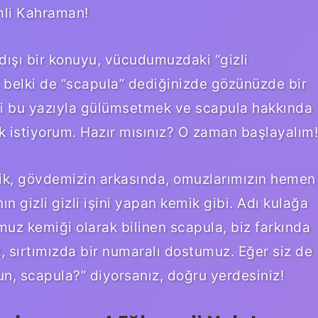
mli Kahraman!
ışı bir konuyu, vücudumuzdaki “gizli
 belki de “scapula” dediğinizde gözünüzde bir
zi bu yazıyla gülümsetmek ve scapula hakkında
ak istiyorum. Hazır mısınız? O zaman başlayalım!
mik, gövdemizin arkasında, omuzlarımızın hemen
 gizli gizli işini yapan kemik gibi. Adı kulağa
muz kemiği olarak bilinen scapula, biz farkında
, sırtımızda bir numaralı dostumuz. Eğer siz de
n, scapula?” diyorsanız, doğru yerdesiniz!