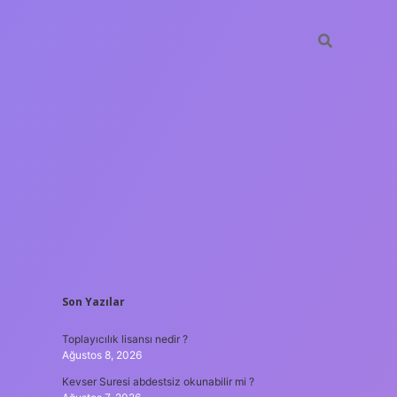
SIDEBAR
Son Yazılar
hiltonbet güncel giriş
tulipbet.online
Toplayıcılık lisansı nedir ?
Ağustos 8, 2026
Kevser Suresi abdestsiz okunabilir mi ?