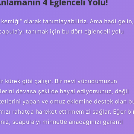
nlamanın 4 Eğlenceli Yolu!
kemiği” olarak tanımlayabiliriz. Ama hadi gelin,
capula’yı tanımak için bu dört eğlenceli yolu
 kürek gibi çalışır. Bir nevi vücudumuzun
klerini devasa şekilde hayal ediyorsunuz, değil
tlerini yapan ve omuz eklemine destek olan b
mızı rahatça hareket ettirmemizi sağlar. Eğer bi
niz, scapula’yı minnetle anacağınızı garanti