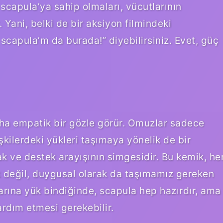
ir scapula’ya sahip olmaları, vücutlarının
Yani, belki de bir aksiyon filmindeki
scapula’m da burada!” diyebilirsiniz. Evet, güç
aha empatik bir gözle görür. Omuzlar sadece
işkilerdeki yükleri taşımaya yönelik de bir
k ve destek arayışının simgesidir. Bu kemik, he
ak değil, duygusal olarak da taşımamız gereken
larına yük bindiğinde, scapula hep hazırdır, ama
ardım etmesi gerekebilir.