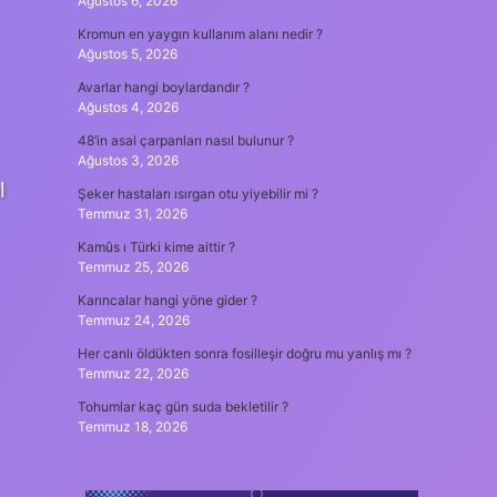
Ağustos 6, 2026
Kromun en yaygın kullanım alanı nedir ?
Ağustos 5, 2026
Avarlar hangi boylardandır ?
Ağustos 4, 2026
48’in asal çarpanları nasıl bulunur ?
Ağustos 3, 2026
l
Şeker hastaları ısırgan otu yiyebilir mi ?
Temmuz 31, 2026
Kamûs ı Türki kime aittir ?
Temmuz 25, 2026
Karıncalar hangi yöne gider ?
Temmuz 24, 2026
Her canlı öldükten sonra fosilleşir doğru mu yanlış mı ?
Temmuz 22, 2026
Tohumlar kaç gün suda bekletilir ?
Temmuz 18, 2026