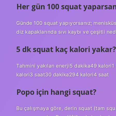
Her gün 100 squat yaparsam
Günde 100 squat yapıyorsanız; menisküs yır
diz kapaklarında sıvı kaybı ve çeşitli ne
5 dk squat kaç kalori yakar?
Tahmini yakılan enerji5 dakika49 kalori1
kalori3 saat30 dakika294 kalori4 saat
Popo için hangi squat?
Bu çalışmaya göre, derin squat (tam squat