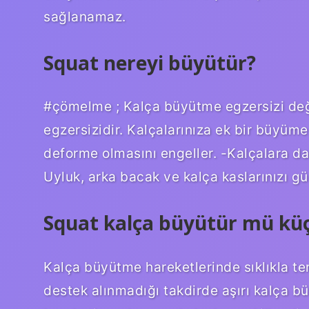
sağlanamaz.
Squat nereyi büyütür?
#çömelme ; Kalça büyütme egzersizi deği
egzersizidir. Kalçalarınıza ek bir büyüme
deforme olmasını engeller. -Kalçalara da
Uyluk, arka bacak ve kalça kaslarınızı güç
Squat kalça büyütür mü kü
Kalça büyütme hareketlerinde sıklıkla ter
destek alınmadığı takdirde aşırı kalça b