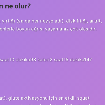
 ne olur?
tığı (ya da her neyse adı), disk fıtığı, artrit,
denlerle boyun ağrısı yaşamanız çok olasıdır.
 saat10 dakika98 kalori2 saat15 dakika147
), glute aktivasyonu için en etkili squat