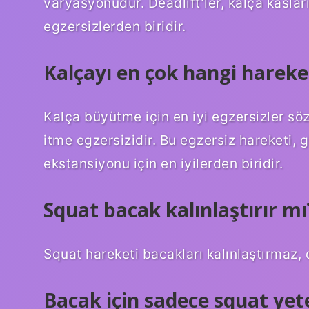
varyasyonudur. Deadlift’ler, kalça kaslar
egzersizlerden biridir.
Kalçayı en çok hangi harek
Kalça büyütme için en iyi egzersizler sö
itme egzersizidir. Bu egzersiz hareketi, 
ekstansiyonu için en iyilerden biridir.
Squat bacak kalınlaştırır mı
Squat hareketi bacakları kalınlaştırmaz, d
Bacak için sadece squat yete