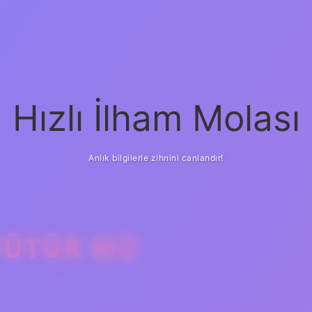
Hızlı İlham Molası
Anlık bilgilerle zihnini canlandır!
YÜTÜR MÜ