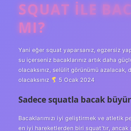
SQUAT ILE BA
MI?
Yani eğer squat yaparsanız, egzersiz yapa
su içerseniz bacaklarınız artık daha gü
olacaksınız, selülit görünümü azalacak, 
olacaksınız
5 Ocak 2024
Sadece squatla bacak büyü
Bacaklarımızı iyi geliştirmek ve atletik 
en iyi hareketlerden biri squat’tır, anc