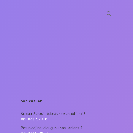
SIDEBAR
Son Yazılar
hiltonbet güncel giriş
tulipbet.online
Kevser Suresi abdestsiz okunabilir mi ?
Ağustos 7, 2026
Botun orijinal olduğunu nasıl anlarız ?