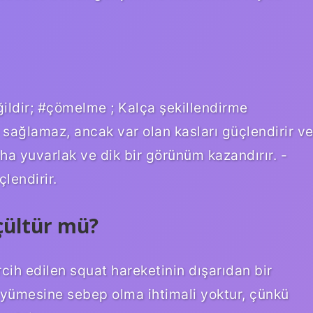
ldir; #çömelme ; Kalça şekillendirme
 sağlamaz, ancak var olan kasları güçlendirir v
ha yuvarlak ve dik bir görünüm kazandırır. -
lendirir.
çültür mü?
cih edilen squat hareketinin dışarıdan bir
üyümesine sebep olma ihtimali yoktur, çünkü