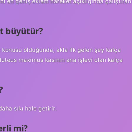
ını en geniş eklem hareket açıklığında çalıştıran
et büyütür?
z konusu olduğunda, akla ilk gelen şey kalça
gluteus maximus kasının ana işlevi olan kalça
?
aha sıkı hale getirir.
rli mi?