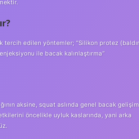
mektir.
ır?
ercih edilen yöntemler; “Silikon protez (baldı
 enjeksiyonu ile bacak kalınlaştırma”
ığının aksine, squat aslında genel bacak gelişim
etkilerini öncelikle uyluk kaslarında, yani arka
üz.