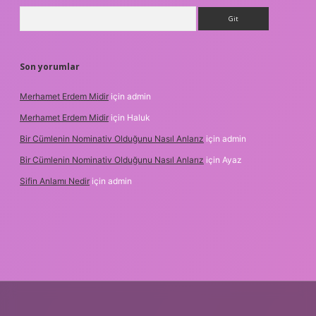
Arama
Son yorumlar
Merhamet Erdem Midir
için
admin
Merhamet Erdem Midir
için
Haluk
Bir Cümlenin Nominativ Olduğunu Nasıl Anlarız
için
admin
Bir Cümlenin Nominativ Olduğunu Nasıl Anlarız
için
Ayaz
Sifin Anlamı Nedir
için
admin
riş
tulipbet.online