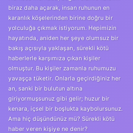
biraz daha açarak, insan ruhunun en
karanlık köşelerinden birine doğru bir
yolculuğa çıkmak istiyorum. Hepimizin
hayatında, aniden her şeye olumsuz bir
bakış açısıyla yaklaşan, sürekli kötü
haberlerle karşımıza çıkan kişiler
olmuştur. Bu kişiler zamanla ruhumuzu
yavaşça tüketir. Onlarla geçirdiğiniz her
an, sanki bir bulutun altına
giriyormuşsunuz gibi gelir; huzur bir
kenara, içsel bir boşlukta kaybolursunuz.
Ama hiç düşündünüz mü? Sürekli kötü
haber veren kişiye ne denir?