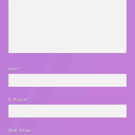
İsim*
E-Posta*
Web Sitesi