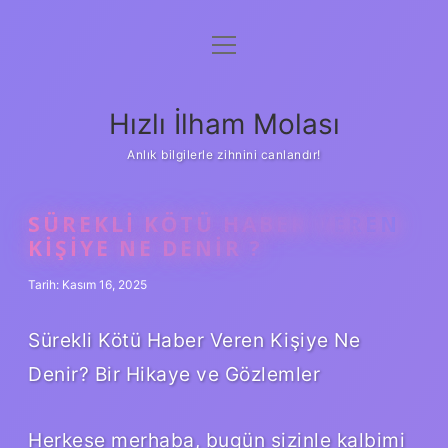
menüyü
Anasayfa
aç
Gizlilik Politikası
Hızlı İlham Molası
Yasal Uyarı
Anlık bilgilerle zihnini canlandır!
Hakkımızda
SÜREKLI KÖTÜ HABER VEREN
KIŞIYE NE DENIR ?
Tarih: Kasım 16, 2025
Sürekli Kötü Haber Veren Kişiye Ne
Denir? Bir Hikaye ve Gözlemler
Herkese merhaba, bugün sizinle kalbimi