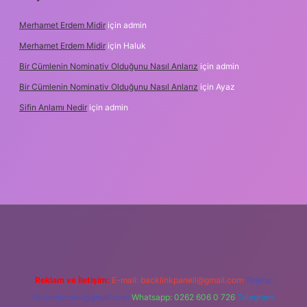
Merhamet Erdem Midir
için
admin
Merhamet Erdem Midir
için
Haluk
Bir Cümlenin Nominativ Olduğunu Nasıl Anlarız
için
admin
Bir Cümlenin Nominativ Olduğunu Nasıl Anlarız
için
Ayaz
Sifin Anlamı Nedir
için
admin
l giriş
tulipbet.online
Reklam ve İletişim:
E-mail:
backlinkpaneli@gmail.com
Teams:
forumhizmeti@gmail.com
Whatsapp: 0262 606 0 726
Telegram: