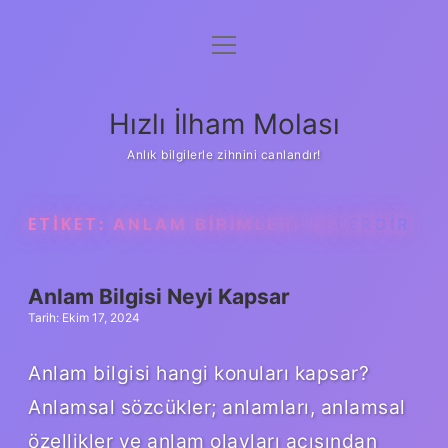
menüyü
Anasayfa
aç
Gizlilik Politikası
Hızlı İlham Molası
Yasal Uyarı
Anlık bilgilerle zihnini canlandır!
Hakkımızda
ETIKET:
ANLAM BIRIMLERI NELERDIR
Anlam Bilgisi Neyi Kapsar
Tarih: Ekim 17, 2024
Anlam bilgisi hangi konuları kapsar?
Anlamsal sözcükler; anlamları, anlamsal
özellikler ve anlam olayları açısından