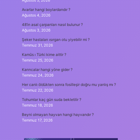
Ağustos 5, 2026
Avarlar hangi boylardandır ?
Ağustos 4, 2026
48’in asal çarpanları nasıl bulunur ?
Ağustos 3, 2026
Şeker hastaları ısırgan otu yiyebilir mi ?
Temmuz 31, 2026
Kamûs ı Türki kime aittir ?
Temmuz 25, 2026
Karıncalar hangi yöne gider ?
Temmuz 24, 2026
Her canlı öldükten sonra fosilleşir doğru mu yanlış mı ?
Temmuz 22, 2026
Tohumlar kaç gün suda bekletilir ?
Temmuz 18, 2026
Beyni olmayan hayvan hangi hayvandır ?
Temmuz 17, 2026