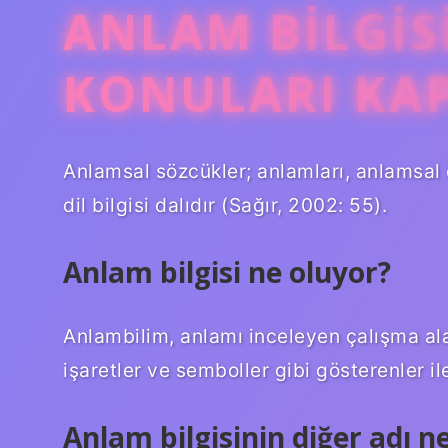
ANLAM BILGIS
KONULARI KA
Anlamsal sözcükler; anlamları, anlamsal 
dil bilgisi dalıdır (Sağır, 2002: 55).
Anlam bilgisi ne oluyor?
Anlambilim, anlamı inceleyen çalışma alanı
işaretler ve semboller gibi gösterenler il
Anlam bilgisinin diğer adı n