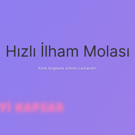
Hızlı İlham Molası
Anlık bilgilerle zihnini canlandır!
YI KAPSAR