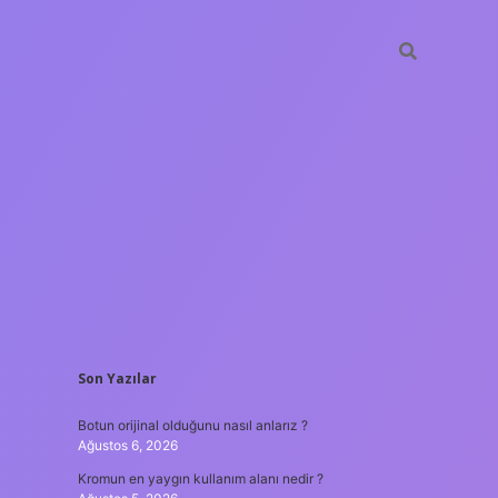
SIDEBAR
Son Yazılar
hiltonbet güncel giriş
t
Botun orijinal olduğunu nasıl anlarız ?
Ağustos 6, 2026
Kromun en yaygın kullanım alanı nedir ?