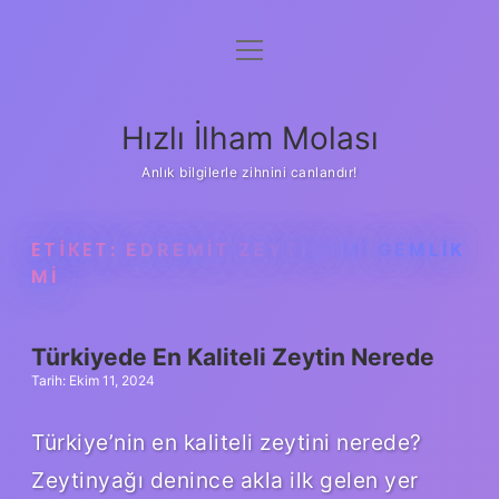
menüyü
Anasayfa
aç
Gizlilik Politikası
Hızlı İlham Molası
Yasal Uyarı
Anlık bilgilerle zihnini canlandır!
Hakkımızda
ETIKET:
EDREMIT ZEYTINI MI GEMLIK
MI
Türkiyede En Kaliteli Zeytin Nerede
Tarih: Ekim 11, 2024
Türkiye’nin en kaliteli zeytini nerede?
Zeytinyağı denince akla ilk gelen yer