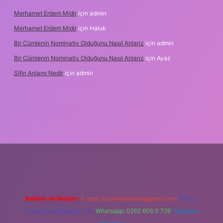
Merhamet Erdem Midir
için
admin
Merhamet Erdem Midir
için
Haluk
Bir Cümlenin Nominativ Olduğunu Nasıl Anlarız
için
admin
Bir Cümlenin Nominativ Olduğunu Nasıl Anlarız
için
Ayaz
Sifin Anlamı Nedir
için
admin
online
Reklam ve İletişim:
E-mail:
backlinkpaneli@gmail.com
Teams:
forumhizmeti@gmail.com
Whatsapp: 0262 606 0 726
Telegram: