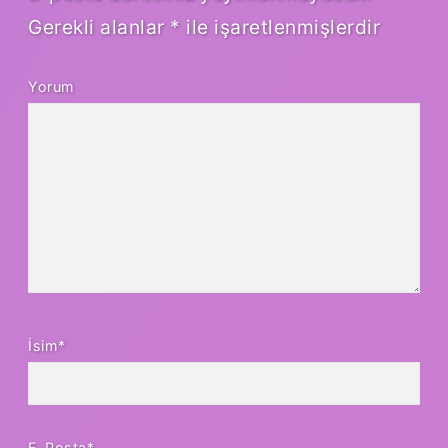
Gerekli alanlar
*
ile işaretlenmişlerdir
Yorum
İsim*
E-Posta*