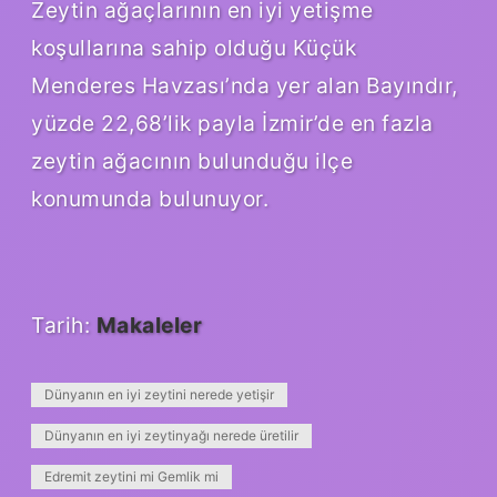
Zeytin ağaçlarının en iyi yetişme
koşullarına sahip olduğu Küçük
Menderes Havzası’nda yer alan Bayındır,
yüzde 22,68’lik payla İzmir’de en fazla
zeytin ağacının bulunduğu ilçe
konumunda bulunuyor.
Tarih:
Makaleler
Dünyanın en iyi zeytini nerede yetişir
Dünyanın en iyi zeytinyağı nerede üretilir
Edremit zeytini mi Gemlik mi