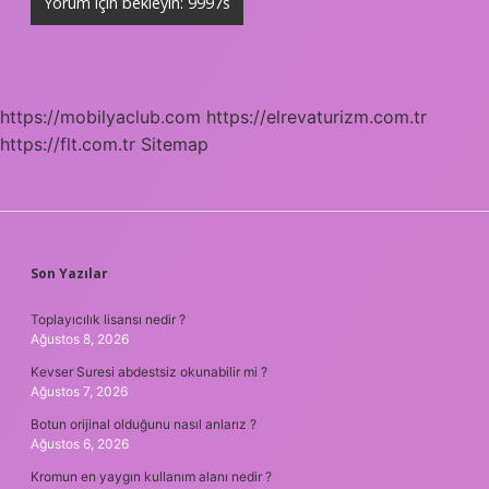
https://mobilyaclub.com
https://elrevaturizm.com.tr
https://flt.com.tr
Sitemap
SIDEBAR
Son Yazılar
Toplayıcılık lisansı nedir ?
Ağustos 8, 2026
Kevser Suresi abdestsiz okunabilir mi ?
Ağustos 7, 2026
Botun orijinal olduğunu nasıl anlarız ?
Ağustos 6, 2026
Kromun en yaygın kullanım alanı nedir ?