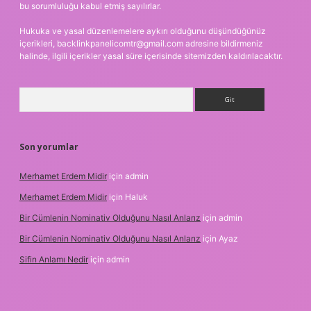
bu sorumluluğu kabul etmiş sayılırlar.
Hukuka ve yasal düzenlemelere aykırı olduğunu düşündüğünüz
içerikleri,
backlinkpanelicomtr@gmail.com
adresine bildirmeniz
halinde, ilgili içerikler yasal süre içerisinde sitemizden kaldırılacaktır.
Arama
Son yorumlar
Merhamet Erdem Midir
için
admin
Merhamet Erdem Midir
için
Haluk
Bir Cümlenin Nominativ Olduğunu Nasıl Anlarız
için
admin
Bir Cümlenin Nominativ Olduğunu Nasıl Anlarız
için
Ayaz
Sifin Anlamı Nedir
için
admin