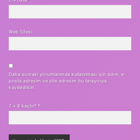
Web Sitesi
Daha sonraki yorumlarımda kullanılması için adım, e-
posta adresim ve site adresim bu tarayıcıya
kaydedilsin.
7 + 8 kaçtır?
*