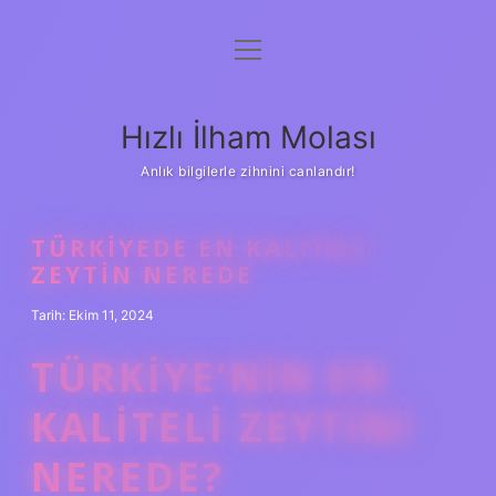
menüyü
Anasayfa
aç
Gizlilik Politikası
Hızlı İlham Molası
Yasal Uyarı
Anlık bilgilerle zihnini canlandır!
Hakkımızda
TÜRKIYEDE EN KALITELI
ZEYTIN NEREDE
Tarih: Ekim 11, 2024
TÜRKIYE’NIN EN
KALITELI ZEYTINI
NEREDE?