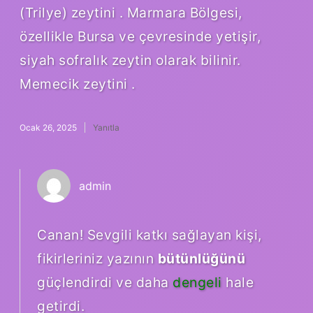
(Trilye) zeytini . Marmara Bölgesi,
özellikle Bursa ve çevresinde yetişir,
siyah sofralık zeytin olarak bilinir.
Memecik zeytini .
Ocak 26, 2025
Yanıtla
admin
Canan! Sevgili katkı sağlayan kişi,
fikirleriniz yazının
bütünlüğünü
güçlendirdi ve daha
dengeli
hale
getirdi.