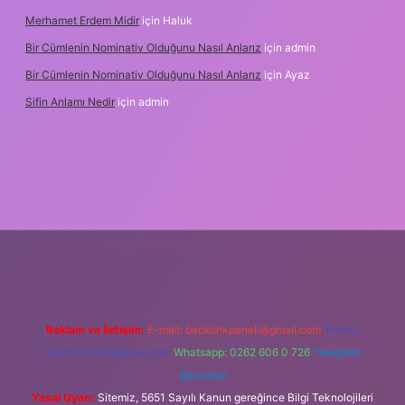
Merhamet Erdem Midir
için
Haluk
Bir Cümlenin Nominativ Olduğunu Nasıl Anlarız
için
admin
Bir Cümlenin Nominativ Olduğunu Nasıl Anlarız
için
Ayaz
Sifin Anlamı Nedir
için
admin
 giriş
tulipbet.online
Reklam ve İletişim:
E-mail:
backlinkpaneli@gmail.com
Teams:
forumhizmeti@gmail.com
Whatsapp: 0262 606 0 726
Telegram:
@karabul
Yasal Uyarı:
Sitemiz, 5651 Sayılı Kanun gereğince Bilgi Teknolojileri