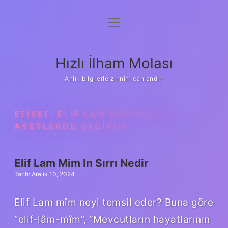
menüyü
Anasayfa
aç
Gizlilik Politikası
Hızlı İlham Molası
Yasal Uyarı
Anlık bilgilerle zihnini canlandır!
Hakkımızda
ETIKET:
ELIF LAM MÎM HANGI
AYETLERDE GEÇIYOR
Elif Lam Mim In Sırrı Nedir
Tarih: Aralık 10, 2024
Elif Lam mîm neyi temsil eder? Buna göre
“elif-lâm-mîm”, “Mevcutların hayatlarının