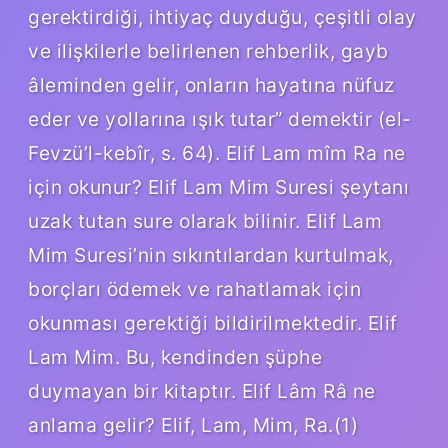
gerektirdiği, ihtiyaç duyduğu, çeşitli olay
ve ilişkilerle belirlenen rehberlik, gayb
âleminden gelir, onların hayatına nüfuz
eder ve yollarına ışık tutar” demektir (el-
Fevzü’l-kebîr, s. 64). Elif Lam mîm Ra ne
için okunur? Elif Lam Mim Suresi şeytanı
uzak tutan sure olarak bilinir. Elif Lam
Mim Suresi’nin sıkıntılardan kurtulmak,
borçları ödemek ve rahatlamak için
okunması gerektiği bildirilmektedir. Elif
Lam Mim. Bu, kendinden şüphe
duymayan bir kitaptır. Elif Lâm Râ ne
anlama gelir? Elif, Lam, Mim, Ra.(1)