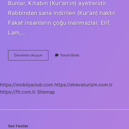
Bunlar, Kitabın (Kur’an’ın) ayetleridir.
Rabbinden sana indirilen (Kur’an) haktır.
Fakat insanların çoğu inanmazlar. Elif,
Lam,…
Elif
Devamını okuyun
Yorum Bırak
Lam
Mim
In
Sırrı
Nedir
https://mobilyaclub.com
https://elrevaturizm.com.tr
https://flt.com.tr
Sitemap
Son Yazılar