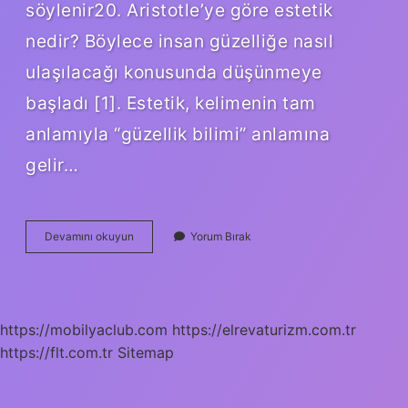
söylenir20. Aristotle’ye göre estetik
nedir? Böylece insan güzelliğe nasıl
ulaşılacağı konusunda düşünmeye
başladı [1]. Estetik, kelimenin tam
anlamıyla “güzellik bilimi” anlamına
gelir…
Aristoteles
Devamını okuyun
Yorum Bırak
E
Göre
Sanat
Nedir
https://mobilyaclub.com
https://elrevaturizm.com.tr
https://flt.com.tr
Sitemap