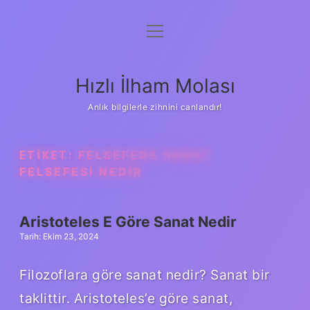
menüyü
Anasayfa
aç
Gizlilik Politikası
Hızlı İlham Molası
Yasal Uyarı
Anlık bilgilerle zihnini canlandır!
Hakkımızda
ETIKET:
FELSEFEDE SANAT
FELSEFESI NEDIR
Aristoteles E Göre Sanat Nedir
Tarih: Ekim 23, 2024
Filozoflara göre sanat nedir? Sanat bir
taklittir. Aristoteles’e göre sanat,