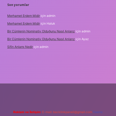
Son yorumlar
Merhamet Erdem Midir
için
admin
Merhamet Erdem Midir
için
Haluk
Bir Cümlenin Nominativ Olduğunu Nasıl Anlarız
için
admin
Bir Cümlenin Nominativ Olduğunu Nasıl Anlarız
için
Ayaz
Sifin Anlamı Nedir
için
admin
e
Reklam ve İletişim:
E-mail:
backlinkpaneli@gmail.com
Teams: