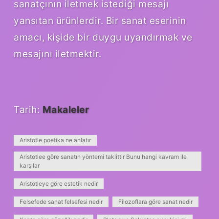
sanatçının iletmek istediği mesajı
yansıtan ürünlerdir. Bir sanat eserinin
amacı, kişide bir duygu uyandırmak ve
mesajını iletmektir.
Tarih:
Makaleler
Aristotle poetika ne anlatır
Aristotlee göre sanatın yöntemi taklittir Bunu hangi kavram ile
karşılar
Aristotleye göre estetik nedir
Felsefede sanat felsefesi nedir
Filozoflara göre sanat nedir