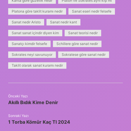
Kanta göre güzellik nedir
Platon ve Sokrates aynı kişi mi
Platona göre taklit kuramı nedir
Sanat eseri nedir felsefe
Sanat nedir Aristo
Sanat nedir kant
Sanat sanat içindir diyen kim
Sanat teorisi nedir
Sanatçı kimdir felsefe
Schillere göre sanat nedir
Sokrates neyi savunuyor
Sokratese göre sanat nedir
Taklit olarak sanat kuramı nedir
Önceki Yazı
Akıllı Bıdık Kime Denir
Sonraki Yazı
1 Torba Kömür Kaç Tl 2024