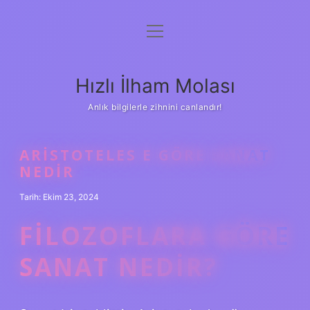
menüyü
Anasayfa
aç
Gizlilik Politikası
Hızlı İlham Molası
Yasal Uyarı
Anlık bilgilerle zihnini canlandır!
Hakkımızda
ARISTOTELES E GÖRE SANAT
NEDIR
Tarih: Ekim 23, 2024
FILOZOFLARA GÖRE
SANAT NEDIR?