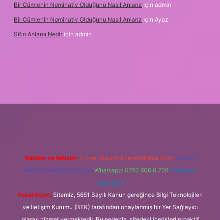
Bir Cümlenin Nominativ Olduğunu Nasıl Anlarız
için
admin
Bir Cümlenin Nominativ Olduğunu Nasıl Anlarız
için
Ayaz
Sifin Anlamı Nedir
için
admin
et.online
Reklam ve İletişim:
E-mail:
backlinkpaneli@gmail.com
Teams:
forumhizmeti@gmail.com
Whatsapp: 0262 606 0 726
Telegram:
@karabul
Yasal Uyarı:
Sitemiz, 5651 Sayılı Kanun gereğince Bilgi Teknolojileri
ve İletişim Kurumu (BTK) tarafından onaylanmış bir Yer Sağlayıcı
olarak hizmet vermektedir. Bu nedenle, sitedeki içerikleri proaktif