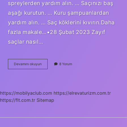
spreylerden yardım alın. … Saçınızı baş
aşağı kurutun. … Kuru şampuanlardan
yardım alın. … Saç köklerini kıvırın.Daha
fazla makale…•28 Şubat 2023 Zayıf
saçlar nasıl…
Dolgun
Devamını okuyun
8 Yorum
Saçlar
Için
Ne
Yapılmalı
https://mobilyaclub.com
https://elrevaturizm.com.tr
https://flt.com.tr
Sitemap