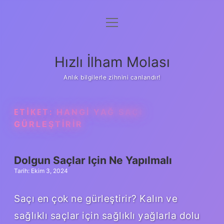
menüyü
Anasayfa
aç
Gizlilik Politikası
Hızlı İlham Molası
Yasal Uyarı
Anlık bilgilerle zihnini canlandır!
Hakkımızda
ETIKET:
HANGI YAĞ SAÇI
GÜRLEŞTIRIR
Dolgun Saçlar Için Ne Yapılmalı
Tarih: Ekim 3, 2024
Saçı en çok ne gürleştirir? Kalın ve
sağlıklı saçlar için sağlıklı yağlarla dolu