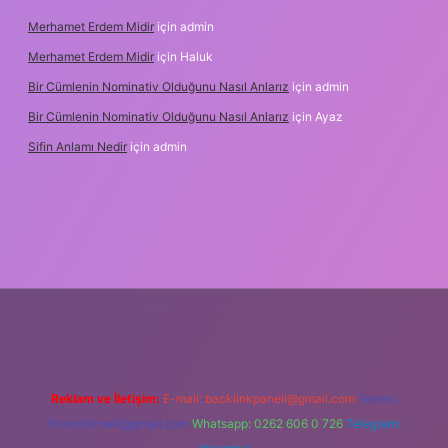
Merhamet Erdem Midir
için
admin
Merhamet Erdem Midir
için
Haluk
Bir Cümlenin Nominativ Olduğunu Nasıl Anlarız
için
admin
Bir Cümlenin Nominativ Olduğunu Nasıl Anlarız
için
Ayaz
Sifin Anlamı Nedir
için
admin
ne
Reklam ve İletişim:
E-mail:
backlinkpaneli@gmail.com
Teams:
forumhizmeti@gmail.com
Whatsapp: 0262 606 0 726
Telegram: