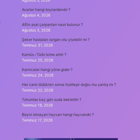
Ağustos 5, 2026
Avarlar hangi boylardandır ?
Ağustos 4, 2026
a
48’in asal çarpanları nasıl bulunur ?
Ağustos 3, 2026
Şeker hastaları ısırgan otu yiyebilir mi ?
Temmuz 31, 2026
Kamûs ı Türki kime aittir ?
Temmuz 25, 2026
Karıncalar hangi yöne gider ?
Temmuz 24, 2026
Her canlı öldükten sonra fosilleşir doğru mu yanlış mı ?
Temmuz 22, 2026
Tohumlar kaç gün suda bekletilir ?
Temmuz 18, 2026
Beyni olmayan hayvan hangi hayvandır ?
Temmuz 17, 2026