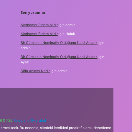
Son yorumlar
Merhamet Erdem Midir
için
admin
Merhamet Erdem Midir
için
Haluk
Bir Cümlenin Nominativ Olduğunu Nasıl Anlarız
için
admin
Bir Cümlenin Nominativ Olduğunu Nasıl Anlarız
için
Ayaz
Sifin Anlamı Nedir
için
admin
6 0 726
Telegram: @karabul
ermektedir. Bu nedenle, sitedeki içerikleri proaktif olarak denetleme