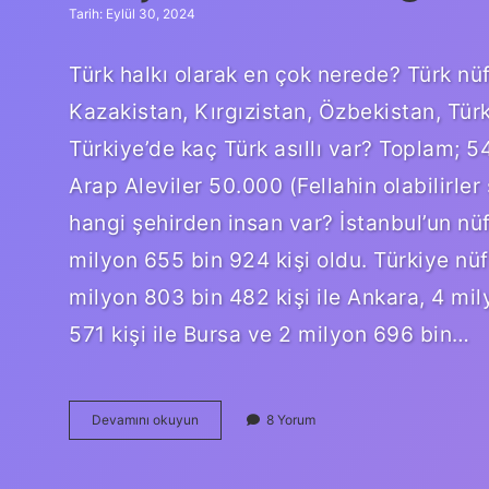
Tarih: Eylül 30, 2024
Türk halkı olarak en çok nerede? Türk nü
Kazakistan, Kırgızistan, Özbekistan, Tür
Türkiye’de kaç Türk asıllı var? Toplam; 
Arap Aleviler 50.000 (Fellahin olabilirler
hangi şehirden insan var? İstanbul’un nüf
milyon 655 bin 924 kişi oldu. Türkiye nü
milyon 803 bin 482 kişi ile Ankara, 4 mil
571 kişi ile Bursa ve 2 milyon 696 bin…
En
Devamını okuyun
8 Yorum
Çok
Türk
Hangi