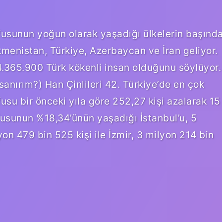
fusunun yoğun olarak yaşadığı ülkelerin başınd
kmenistan, Türkiye, Azerbaycan ve İran geliyor.
54.365.900 Türk kökenli insan olduğunu söylüyor.
 sanırım?) Han Çinlileri 42. Türkiye’de en çok
usu bir önceki yıla göre 252,27 kişi azalarak 15
fusunun %18,34’ünün yaşadığı İstanbul’u, 5
yon 479 bin 525 kişi ile İzmir, 3 milyon 214 bin