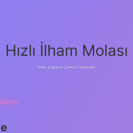
Hızlı İlham Molası
Anlık bilgilerle zihnini canlandır!
ERESI
de