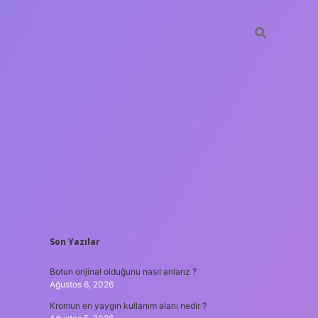
SIDEBAR
Son Yazılar
hiltonbet güncel giriş
tulipb
Botun orijinal olduğunu nasıl anlarız ?
Ağustos 6, 2026
Kromun en yaygın kullanım alanı nedir ?