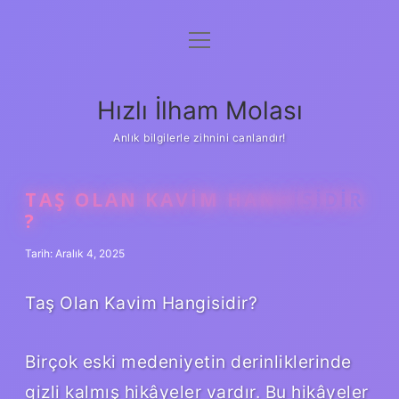
menüyü
Anasayfa
aç
Gizlilik Politikası
Hızlı İlham Molası
Yasal Uyarı
Anlık bilgilerle zihnini canlandır!
Hakkımızda
TAŞ OLAN KAVIM HANGISIDIR
?
Tarih: Aralık 4, 2025
Taş Olan Kavim Hangisidir?
Birçok eski medeniyetin derinliklerinde
gizli kalmış hikâyeler vardır. Bu hikâyeler