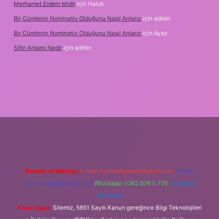
Merhamet Erdem Midir
için
Haluk
Bir Cümlenin Nominativ Olduğunu Nasıl Anlarız
için
admin
Bir Cümlenin Nominativ Olduğunu Nasıl Anlarız
için
Ayaz
Sifin Anlamı Nedir
için
admin
l giriş
tulipbet.online
Reklam ve İletişim:
E-mail:
backlinkpaneli@gmail.com
Teams:
forumhizmeti@gmail.com
Whatsapp: 0262 606 0 726
Telegram:
@karabul
Yasal Uyarı:
Sitemiz, 5651 Sayılı Kanun gereğince Bilgi Teknolojileri