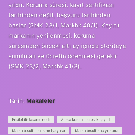
yıldır. Koruma süresi, kayıt sertifikası
tarihinden değil, başvuru tarihinden
başlar (SMK 23/1, Markhk 40/1). Kayıtlı
markanın yenilenmesi, koruma
süresinden önceki altı ay içinde otoriteye
sunulmalı ve ücretin ödenmesi gerekir
(SMK 23/2, Markhk 41/3).
Tarih:
Makaleler
Erişilebilir tasarım nedir
Marka koruma süresi kaç yıldır
Marka tescili almak ne işe yarar
Marka tescili kaç yıl korur