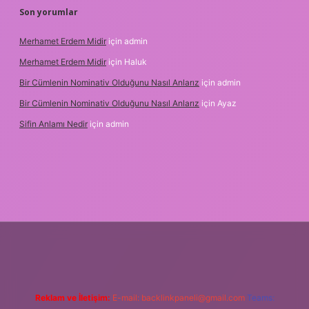
Son yorumlar
Merhamet Erdem Midir
için
admin
Merhamet Erdem Midir
için
Haluk
Bir Cümlenin Nominativ Olduğunu Nasıl Anlarız
için
admin
Bir Cümlenin Nominativ Olduğunu Nasıl Anlarız
için
Ayaz
Sifin Anlamı Nedir
için
admin
online
Reklam ve İletişim:
E-mail:
backlinkpaneli@gmail.com
Teams: