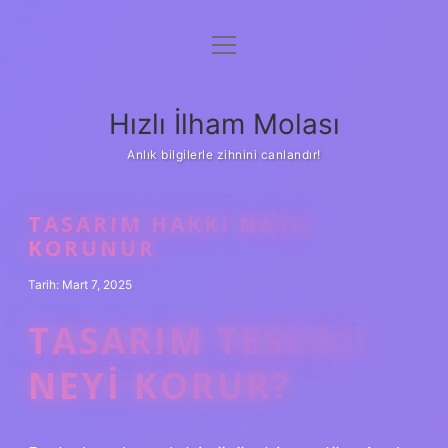
menüyü
Anasayfa
aç
Gizlilik Politikası
Hızlı İlham Molası
Yasal Uyarı
Anlık bilgilerle zihnini canlandır!
Hakkımızda
TASARIM HAKKI NASIL
KORUNUR
Tarih: Mart 7, 2025
TASARIM TESCILI
NEYI KORUR?