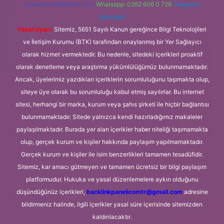
forumhizmeti@gmail.com
Whatsapp: 0262 606 0 726
Telegram:
@karabul
Yasal Uyarı:
Sitemiz, 5651 Sayılı Kanun gereğince Bilgi Teknolojileri
ve İletişim Kurumu (BTK) tarafından onaylanmış bir Yer Sağlayıcı
olarak hizmet vermektedir. Bu nedenle, sitedeki içerikleri proaktif
olarak denetleme veya araştırma yükümlülüğümüz bulunmamaktadır.
Ancak, üyelerimiz yazdıkları içeriklerin sorumluluğunu taşımakta olup,
siteye üye olarak bu sorumluluğu kabul etmiş sayılırlar. Bu internet
sitesi, herhangi bir marka, kurum veya şahıs şirketi ile hiçbir bağlantısı
bulunmamaktadır. Sitede yalnızca kendi hazırladığımız makaleler
paylaşılmaktadır. Burada yer alan içerikler haber niteliği taşımamakta
olup, gerçek kurum ve kişiler hakkında paylaşım yapılmamaktadır.
Gerçek kurum ve kişiler ile isim benzerlikleri tamamen tesadüfidir.
Sitemiz, kar amacı gütmeyen ve tamamen ücretsiz bir bilgi paylaşım
platformudur. Hukuka ve yasal düzenlemelere aykırı olduğunu
düşündüğünüz içerikleri,
backlinkpanelicomtr@gmail.com
adresine
bildirmeniz halinde, ilgili içerikler yasal süre içerisinde sitemizden
kaldırılacaktır.