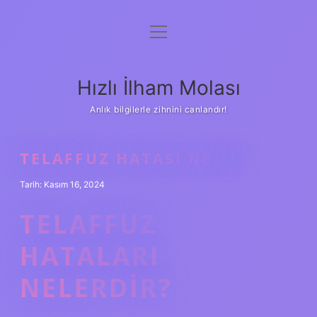
menüyü
Anasayfa
aç
Gizlilik Politikası
Hızlı İlham Molası
Yasal Uyarı
Anlık bilgilerle zihnini canlandır!
Hakkımızda
TELAFFUZ HATASI NEDIR
Tarih: Kasım 16, 2024
TELAFFUZ
HATALARI
NELERDIR?