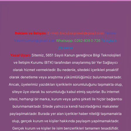
lipbet.online
Reklam ve İletişim:
E-mail:
backlinkpaneli@gmail.com
Teams:
forumhizmeti@gmail.com
Whatsapp: 0262 606 0 726
Telegram:
@karabul
Yasal Uyarı:
Sitemiz, 5651 Sayılı Kanun gereğince Bilgi Teknolojileri
ve İletişim Kurumu (BTK) tarafından onaylanmış bir Yer Sağlayıcı
olarak hizmet vermektedir. Bu nedenle, sitedeki içerikleri proaktif
olarak denetleme veya araştırma yükümlülüğümüz bulunmamaktadır.
Ancak, üyelerimiz yazdıkları içeriklerin sorumluluğunu taşımakta olup,
siteye üye olarak bu sorumluluğu kabul etmiş sayılırlar. Bu internet
sitesi, herhangi bir marka, kurum veya şahıs şirketi ile hiçbir bağlantısı
bulunmamaktadır. Sitede yalnızca kendi hazırladığımız makaleler
paylaşılmaktadır. Burada yer alan içerikler haber niteliği taşımamakta
olup, gerçek kurum ve kişiler hakkında paylaşım yapılmamaktadır.
Gerçek kurum ve kişiler ile isim benzerlikleri tamamen tesadüfidir.