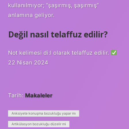
kullanılmıyor; “şaşırmış, şaşırmış”
anlamına geliyor.
Değil nasıl telaffuz edilir?
Not kelimesi di:l olarak telaffuz edilir.
22 Nisan 2024
Tarih:
Makaleler
Anksiyete konuşma bozukluğu yapar mı
Artikülasyon bozukluğu düzelir mi