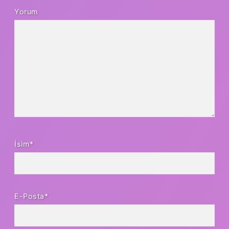
Yorum
İsim*
E-Posta*