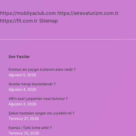
https://mobilyaclub.com
https://elrevaturizm.com.tr
https://flt.com.tr
Sitemap
SIDEBAR
Son Yazılar
Kromun en yaygın kullanım alanı nedir ?
Ağustos 5, 2026
Avarlar hangi boylardandır ?
Ağustos 4, 2026
48’in asal çarpanları nasıl bulunur ?
Ağustos 3, 2026
Şeker hastaları ısırgan otu yiyebilir mi ?
Temmuz 31, 2026
Kamûs ı Türki kime aittir ?
Temmuz 25, 2026