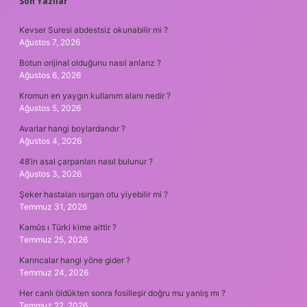
SIDEBAR
Son Yazılar
Kevser Suresi abdestsiz okunabilir mi ?
Ağustos 7, 2026
Botun orijinal olduğunu nasıl anlarız ?
Ağustos 6, 2026
Kromun en yaygın kullanım alanı nedir ?
Ağustos 5, 2026
Avarlar hangi boylardandır ?
Ağustos 4, 2026
48’in asal çarpanları nasıl bulunur ?
Ağustos 3, 2026
Şeker hastaları ısırgan otu yiyebilir mi ?
Temmuz 31, 2026
Kamûs ı Türki kime aittir ?
Temmuz 25, 2026
Karıncalar hangi yöne gider ?
Temmuz 24, 2026
Her canlı öldükten sonra fosilleşir doğru mu yanlış mı ?
Temmuz 22, 2026