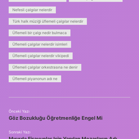
Nefesli çalgılar nelerdir
Türk halk müziği üflemeli çalgılar nelerdir
Üflemeli bir çalgı nedir bulmaca
Üflemeli çalgılar nelerdir isimleri
Üflemeli çalgılar nelerdir vikipedi
Üflemeli çalgılar orkestrasına ne denir
Üflemeli piyanonun adı ne
Önceki Yazı
Göz Bozukluğu Öğretmenliğe Engel Mi
Sonraki Yazı
Mısırda Firavunlar Için Yapılan Mezarların Adı