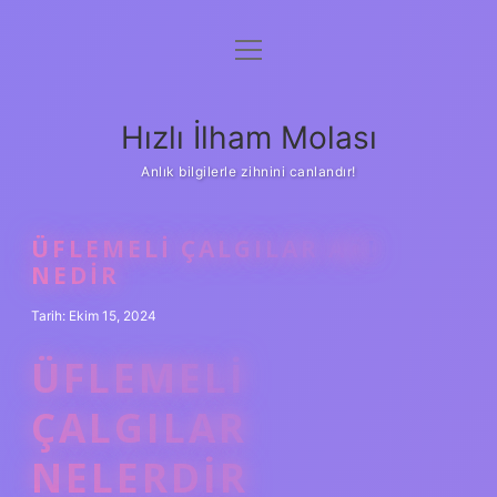
menüyü
Anasayfa
aç
Gizlilik Politikası
Hızlı İlham Molası
Yasal Uyarı
Anlık bilgilerle zihnini canlandır!
Hakkımızda
ÜFLEMELI ÇALGILAR ADI
NEDIR
Tarih: Ekim 15, 2024
ÜFLEMELI
ÇALGILAR
NELERDIR