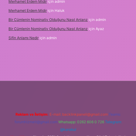
Merhamet Erdem Midir
için
admin
Merhamet Erdem Midir
için
Haluk
Bir Cümlenin Nominativ Olduğunu Nasıl Anlarız
için
admin
Bir Cümlenin Nominativ Olduğunu Nasıl Anlarız
için
Ayaz
Sifin Anlamı Nedir
için
admin
bet.online
Reklam ve İletişim:
E-mail:
backlinkpaneli@gmail.com
Teams:
forumhizmeti@gmail.com
Whatsapp: 0262 606 0 726
Telegram:
@karabul