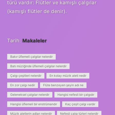
türü vardır: Flütler ve kamışlı çalgılar
(kamışlı flütler de denir).
Tarih:
Makaleler
Bakır üflemeli çalgılar nelerdir
Batı müziğinde üflemeli çalgılar nelerdir
Çalgı çeşitleri nelerdir
En kolay müzik aleti nedir
En zor çalgı nedir
Flüte benzeyen şeyin adı ne
Geleneksel çalgılar nelerdir
Hangisi nefesli bir çalgıdır
Hangisi üflemeli bir enstrümandır
Kaç çeşit çalgı vardır
Müzik aletlerin adları nelerdir
Nefesli çalgı türleri nelerdir