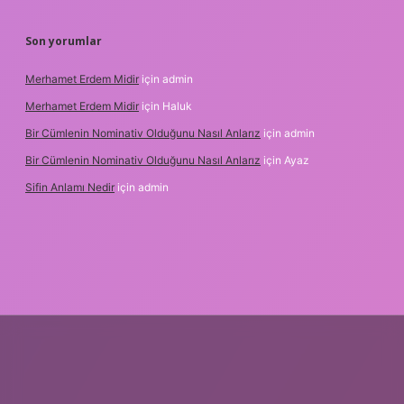
Son yorumlar
Merhamet Erdem Midir
için
admin
Merhamet Erdem Midir
için
Haluk
Bir Cümlenin Nominativ Olduğunu Nasıl Anlarız
için
admin
Bir Cümlenin Nominativ Olduğunu Nasıl Anlarız
için
Ayaz
Sifin Anlamı Nedir
için
admin
 giriş
tulipbet.online