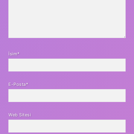
İsim*
E-Posta*
Web Sitesi