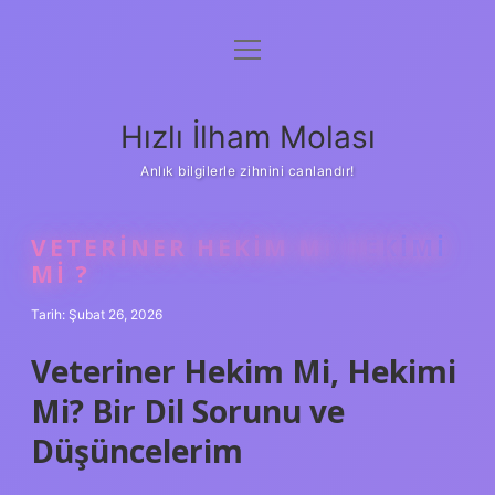
menüyü
Anasayfa
aç
Gizlilik Politikası
Hızlı İlham Molası
Yasal Uyarı
Anlık bilgilerle zihnini canlandır!
Hakkımızda
VETERINER HEKIM MI HEKIMI
MI ?
Tarih: Şubat 26, 2026
Veteriner Hekim Mi, Hekimi
Mi? Bir Dil Sorunu ve
Düşüncelerim