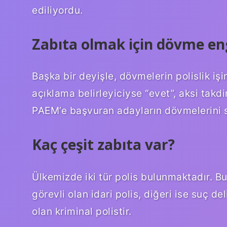
ediliyordu.
Zabıta olmak için dövme en
Başka bir deyişle, dövmelerin polislik i
açıklama belirleyiciyse “evet”, aksi ta
PAEM’e başvuran adayların dövmelerini si
Kaç çeşit zabıta var?
Ülkemizde iki tür polis bulunmaktadır. B
görevli olan idari polis, diğeri ise suç de
olan kriminal polistir.