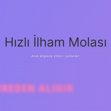
Hızlı İlham Molası
Anlık bilgilerle zihnini canlandır!
EREDEN ALINIR