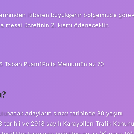
arihinden itibaren büyükşehir bölgemizde göre
la mesai ücretinin 2. kısmı ödenecektir.
?
S Taban Puanı1Polis MemuruEn az 70
u?
unacak adayların sınav tarihinde 30 yaşını
 tarihli ve 2918 sayılı Karayolları Trafik Kanun
erlilikler kısmında belirtilen en az (B) veya (A)