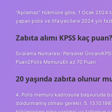
“Aşılamaz” hükmüne göre, 1 Ocak 2024 t
yapan polis ve itfaiyecilere 2024 yılı faz
Zabıta alımı KPSS kaç puan
Sıralama Numarası: Personel ÜnvanıKPS
Puan2Polis MemuruEn az 70 Puan
20 yaşında zabıta olunur m
4. Polis memuru kadrosuna başvuruda bul
doldurmamış olması gerekir. 5. 13.10.1983
hükümlerine göre verilmiş ve tablonun yet