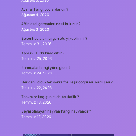
Ağustos 5, 2026
Avarlar hangi boylardandır ?
Ağustos 4, 2026
48’in asal çarpanları nasıl bulunur ?
Ağustos 3, 2026
Şeker hastaları ısırgan otu yiyebilir mi ?
Temmuz 31, 2026
Kamûs ı Türki kime aittir ?
Temmuz 25, 2026
Karıncalar hangi yöne gider ?
Temmuz 24, 2026
Her canlı öldükten sonra fosilleşir doğru mu yanlış mı ?
Temmuz 22, 2026
Tohumlar kaç gün suda bekletilir ?
Temmuz 18, 2026
Beyni olmayan hayvan hangi hayvandır ?
Temmuz 17, 2026