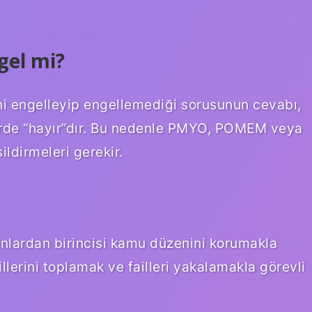
gel mi?
şini engelleyip engellemediği sorusunun cevabı,
kdirde “hayır”dır. Bu nedenle PMYO, POMEM veya
ldirmeleri gerekir.
unlardan birincisi kamu düzenini korumakla
lillerini toplamak ve failleri yakalamakla görevli