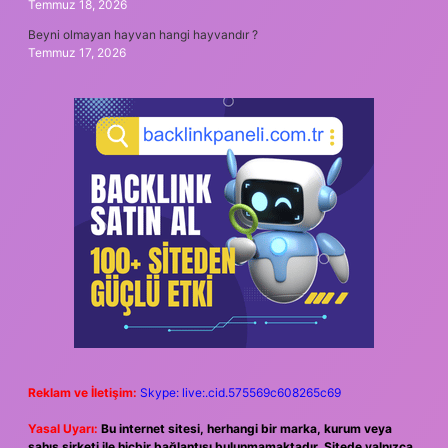
Temmuz 18, 2026
Beyni olmayan hayvan hangi hayvandır ?
Temmuz 17, 2026
Reklam ve İletişim:
Skype: live:.cid.575569c608265c69
Yasal Uyarı:
Bu internet sitesi, herhangi bir marka, kurum veya
şahıs şirketi ile hiçbir bağlantısı bulunmamaktadır. Sitede yalnızca