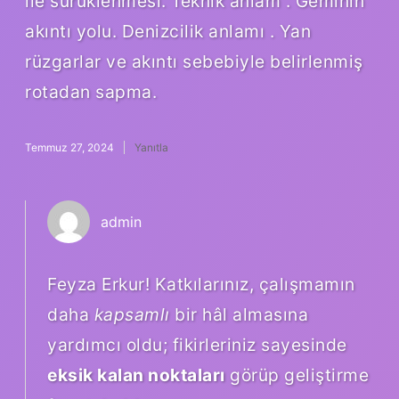
ile sürüklenmesi. Teknik anlam . Geminin
akıntı yolu. Denizcilik anlamı . Yan
rüzgarlar ve akıntı sebebiyle belirlenmiş
rotadan sapma.
Temmuz 27, 2024
Yanıtla
admin
Feyza Erkur! Katkılarınız, çalışmamın
daha
kapsamlı
bir hâl almasına
yardımcı oldu; fikirleriniz sayesinde
eksik kalan noktaları
görüp geliştirme