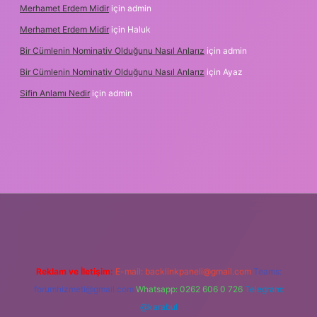
Merhamet Erdem Midir
için
admin
Merhamet Erdem Midir
için
Haluk
Bir Cümlenin Nominativ Olduğunu Nasıl Anlarız
için
admin
Bir Cümlenin Nominativ Olduğunu Nasıl Anlarız
için
Ayaz
Sifin Anlamı Nedir
için
admin
cel giriş
tulipbet.online
Reklam ve İletişim:
E-mail:
backlinkpaneli@gmail.com
Teams:
forumhizmeti@gmail.com
Whatsapp: 0262 606 0 726
Telegram:
@karabul