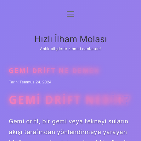
menüyü
Anasayfa
aç
Gizlilik Politikası
Hızlı İlham Molası
Yasal Uyarı
Anlık bilgilerle zihnini canlandır!
Hakkımızda
GEMI DRIFT NE DEMEK
Tarih: Temmuz 24, 2024
GEMI DRIFT NEDIR?
Gemi drift, bir gemi veya tekneyi suların
akışı tarafından yönlendirmeye yarayan