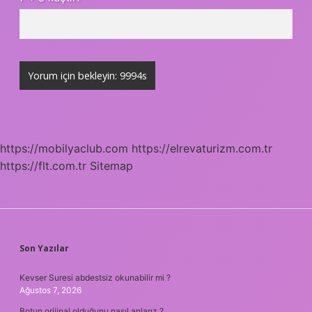
https://mobilyaclub.com
https://elrevaturizm.com.tr
https://flt.com.tr
Sitemap
SIDEBAR
Son Yazılar
Kevser Suresi abdestsiz okunabilir mi ?
Ağustos 7, 2026
Botun orijinal olduğunu nasıl anlarız ?