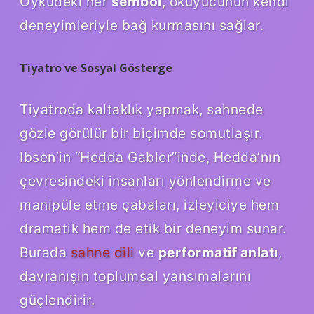
Öyküdeki her
sembol
, okuyucunun kendi
deneyimleriyle bağ kurmasını sağlar.
Tiyatro ve Sosyal Gösterge
Tiyatroda kaltaklık yapmak, sahnede
gözle görülür bir biçimde somutlaşır.
Ibsen’in “Hedda Gabler”inde, Hedda’nın
çevresindeki insanları yönlendirme ve
manipüle etme çabaları, izleyiciye hem
dramatik hem de etik bir deneyim sunar.
Burada
sahne dili
ve
performatif anlatı
,
davranışın toplumsal yansımalarını
güçlendirir.