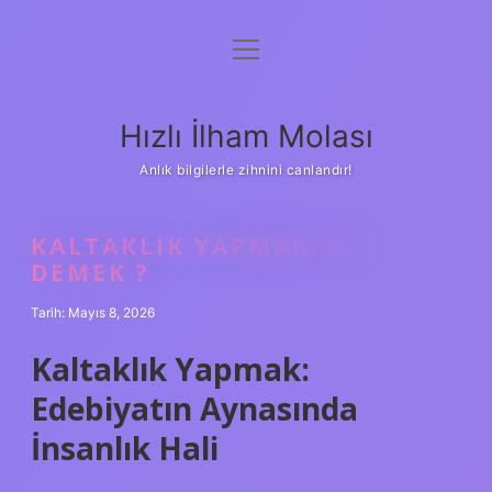
menüyü
Anasayfa
aç
Gizlilik Politikası
Hızlı İlham Molası
Yasal Uyarı
Anlık bilgilerle zihnini canlandır!
Hakkımızda
KALTAKLIK YAPMAK NE
DEMEK ?
Tarih: Mayıs 8, 2026
Kaltaklık Yapmak:
Edebiyatın Aynasında
İnsanlık Hali