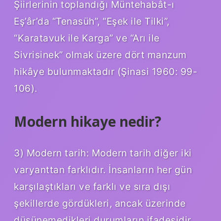
Şiirlerinin toplandığı Müntehabât-ı
Eş’âr’da “Tenasüh”, “Eşek ile Tilki”,
“Karatavuk ile Karga” ve “Arı ile
Sivrisinek” olmak üzere dört manzum
hikâye bulunmaktadır (Şinasi 1960: 99-
106).
Modern hikaye nedir?
3) Modern tarih: Modern tarih diğer iki
varyanttan farklıdır. İnsanların her gün
karşılaştıkları ve farklı ve sıra dışı
şekillerde gördükleri, ancak üzerinde
düşünemedikleri durumların ifadesidir.