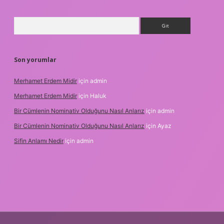
Arama
Son yorumlar
Merhamet Erdem Midir
için
admin
Merhamet Erdem Midir
için
Haluk
Bir Cümlenin Nominativ Olduğunu Nasıl Anlarız
için
admin
Bir Cümlenin Nominativ Olduğunu Nasıl Anlarız
için
Ayaz
Sifin Anlamı Nedir
için
admin
.online