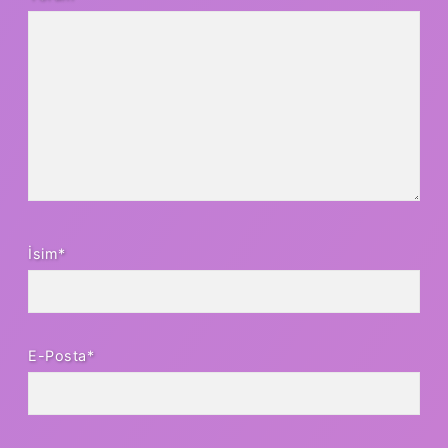
İsim*
E-Posta*