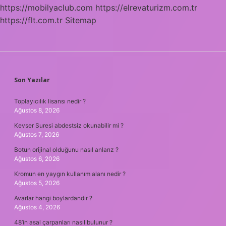
https://mobilyaclub.com
https://elrevaturizm.com.tr
https://flt.com.tr
Sitemap
SIDEBAR
Son Yazılar
Toplayıcılık lisansı nedir ?
Ağustos 8, 2026
Kevser Suresi abdestsiz okunabilir mi ?
Ağustos 7, 2026
Botun orijinal olduğunu nasıl anlarız ?
Ağustos 6, 2026
Kromun en yaygın kullanım alanı nedir ?
Ağustos 5, 2026
Avarlar hangi boylardandır ?
Ağustos 4, 2026
48’in asal çarpanları nasıl bulunur ?