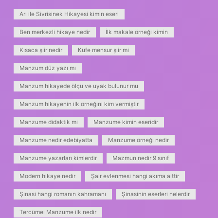
Arı ile Sivrisinek Hikayesi kimin eseri
Ben merkezli hikaye nedir
İlk makale örneği kimin
Kısaca şiir nedir
Küfe mensur şiir mi
Manzum düz yazı mı
Manzum hikayede ölçü ve uyak bulunur mu
Manzum hikayenin ilk örneğini kim vermiştir
Manzume didaktik mi
Manzume kimin eseridir
Manzume nedir edebiyatta
Manzume örneği nedir
Manzume yazarları kimlerdir
Mazmun nedir 9 sınıf
Modern hikaye nedir
Şair evlenmesi hangi akıma aittir
Şinasi hangi romanın kahramanı
Şinasinin eserleri nelerdir
Tercümei Manzume ilk nedir