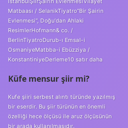
İstanbulŞiirŞairin EvlenmesiVilayet
Matbaası / SelanikTiyatro”Bir Şairin
Evlenmesi”, Doğu’dan Ahlaki
ResimlerHofmann& co. /
BerlinTiyatroDurub-ı Emsal-i
OsmaniyeMatbba-i Ebüzziya /
KonstantiniyeDerleme10 satır daha
Küfe mensur şiir mi?
Kufe şiiri serbest alıntı türünde yazılmış
bir eserdir. Bu şiir türünün en önemli
özelliği hece ölçüsü ile aruz ölçüsünün
bir arada kullanılmasıdır.