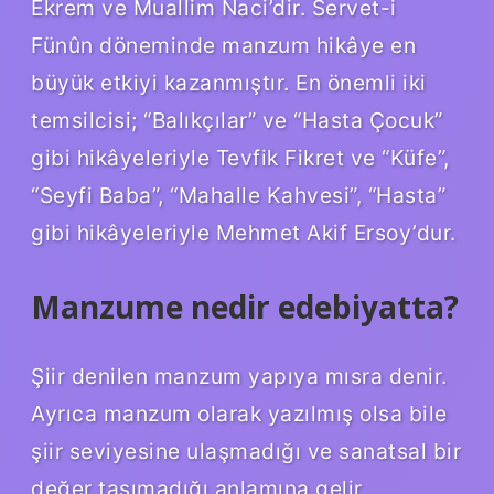
Ekrem ve Muallim Naci’dir. Servet-i
Fünûn döneminde manzum hikâye en
büyük etkiyi kazanmıştır. En önemli iki
temsilcisi; “Balıkçılar” ve “Hasta Çocuk”
gibi hikâyeleriyle Tevfik Fikret ve “Küfe”,
“Seyfi Baba”, “Mahalle Kahvesi”, “Hasta”
gibi hikâyeleriyle Mehmet Akif Ersoy’dur.
Manzume nedir edebiyatta?
Şiir denilen manzum yapıya mısra denir.
Ayrıca manzum olarak yazılmış olsa bile
şiir seviyesine ulaşmadığı ve sanatsal bir
değer taşımadığı anlamına gelir.