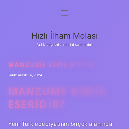
menüyü
Anasayfa
aç
Gizlilik Politikası
Hızlı İlham Molası
Yasal Uyarı
Anlık bilgilerle zihnini canlandır!
Hakkımızda
MANZUME KIME AITTIR
Tarih: Aralık 14, 2024
MANZUME KIMIN
ESERIDIR?
Yeni Türk edebiyatının birçok alanında