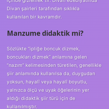
içinde gizlemek”tir. Divan edebiyatında
Divan şairleri tarafından sıklıkla
kullanılan bir kavramdır.
Manzume didaktik mi?
Sözlükte “ipliğe boncuk dizmek,
boncukları dizmek” anlamına gelen
“nazım” kelimesinden türetilen, genellikle
şiir anlamında kullanılsa da, duygudan
yoksun, hayalî veya hayalî boyutlu,
yalnızca ölçü ve uyak öğelerinin yer
aldığı didaktik şiir türü için de
kullanılmıştır.