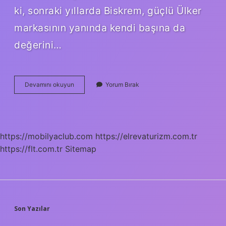
ki, sonraki yıllarda Biskrem, güçlü Ülker
markasının yanında kendi başına da
değerini…
Ülker
Devamını okuyun
Yorum Bırak
Çikolata
Kaç
Yılında
Çıktı
https://mobilyaclub.com
https://elrevaturizm.com.tr
https://flt.com.tr
Sitemap
SIDEBAR
Son Yazılar