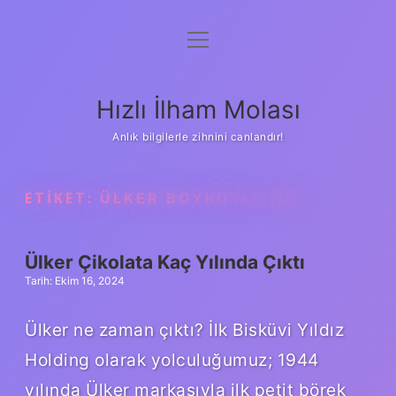
menüyü
Anasayfa
aç
Gizlilik Politikası
Hızlı İlham Molası
Yasal Uyarı
Anlık bilgilerle zihnini canlandır!
Hakkımızda
ETIKET:
ÜLKER BOYKOTLU MU
Ülker Çikolata Kaç Yılında Çıktı
Tarih: Ekim 16, 2024
Ülker ne zaman çıktı? İlk Bisküvi Yıldız
Holding olarak yolculuğumuz; 1944
yılında Ülker markasıyla ilk petit börek