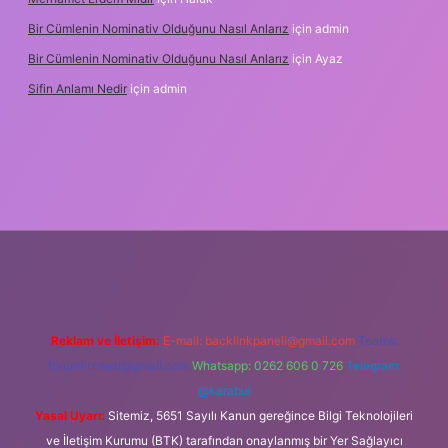
Bir Cümlenin Nominativ Olduğunu Nasıl Anlarız
için
admin
Bir Cümlenin Nominativ Olduğunu Nasıl Anlarız
için
Ayaz
Sifin Anlamı Nedir
için
admin
riş
tulipbet.online
Reklam ve İletişim:
E-mail:
backlinkpaneli@gmail.com
Teams:
forumhizmeti@gmail.com
Whatsapp: 0262 606 0 726
Telegram:
@karabul
Yasal Uyarı:
Sitemiz, 5651 Sayılı Kanun gereğince Bilgi Teknolojileri
ve İletişim Kurumu (BTK) tarafından onaylanmış bir Yer Sağlayıcı